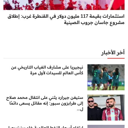
استثمارات بقيمة 117 مليون دولار في القنطرة غرب: إطلاق
مشروع جاسان جروب الصينية
أخر الأخبار
نيجيريا على مشارف الغياب التاريخي عن
كأس العالم للسيدات لأول مرة
ستيفن جيرارد يثني على انتقال محمد صلاح
إلى طرابزون سبور: إنه مقاتل يسعى دائمًا
ل...
ارتفاع أسعار النفط العالمية خام برنت يصل