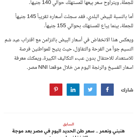
للجملة، ويتراوح سعر بيعها للمستهلك حوالي 140 جنيهاً.
أما بالنسبة للبيض البلدي، فقد سجلت أسعاره تقريباً 145 جنيهاً
للجملة، بينما يباع للمستهلك بحوالي 155 جنيهاً.
ويعكس هذا الانخفاض في أسعار البيض بالتزامن مع اقتراب عيد شم
النسيم جواً من الفرحة والتفاؤل، حيث يتيح للمواطنين فرصة
للاستعداد للاحتفال بدون عبء التكاليف الكبيرة، ويمكنك معرفة
اسعار الفسيخ والرنجة
اليوم من خلال موقعنا NNI مصر.
شارك
السابق
هنبني ونعمر .. سعر طن الحديد اليوم في مصر بعد موجة