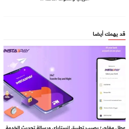
قد يهمك أيضا
عطل مفاجئ يصيب تطبيق إنستاباي ورسالة تحديث الخدمة