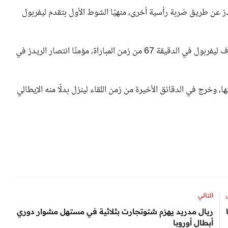
قية للريدز عن طريق ضربة رأسية أخرى، منهيًا الشوط الأول بتقدم ليفربول
وفي الشوط الثاني، أحرز المجري دومينيك سوبسلاي ثالث أهداف ليفربول في الدقيقة 67 من زمن المباراة، مؤمنًا انتصار الريدز في
وخرج في الدقائق الأخيرة من زمن اللقاء لينزل بدلًا منه الإيطالي
التالي
ريال مدريد يهزم شتوتجارت بثلاثية في مستهل مشوار دوري
أبطال أوروبا