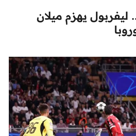
ليفربول يهزم ميلان
روبا