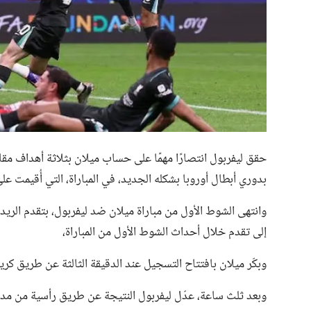
حقق ليفربول انتصارًا مهمًا على حساب ميلان بثلاثة أهداف م
بدوري أبطال أوروبا بشكله الجديد، في المباراة، التي أُقيمت 
وانتهى الشوط الأول من مباراة ميلان ضد ليفربول، بتقدم الري
إلى تقدم خلال أحداث الشوط الأول من المباراة،
وبكّر ميلان بافتتاح التسجيل عند الدقيقة الثالثة عن طريق ك
وبعد ثلث ساعة، عدّل ليفربول النتيجة عن طريق رأسية من مدافعه إبراهيم ك