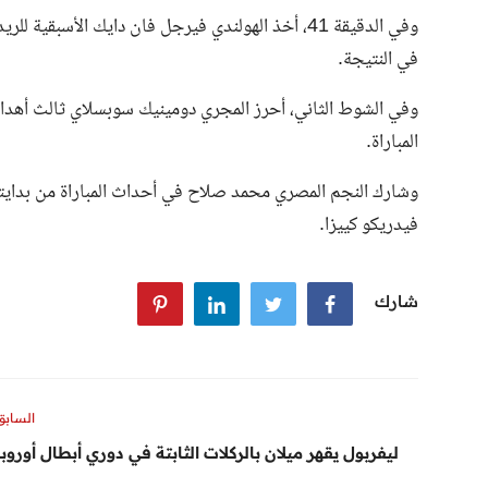
وفي الدقيقة 41، أخذ الهولندي فيرجل فان دايك الأسب
في النتيجة.
المباراة.
وشارك النجم المصري محمد صلاح في أحداث المباراة من بدايتها، 
فيدريكو كييزا.
شارك
السابق
ليفربول يقهر ميلان بالركلات الثابتة في دوري أبطال أوروبا