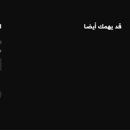
قد يهمك أيضا
ا
ا
و