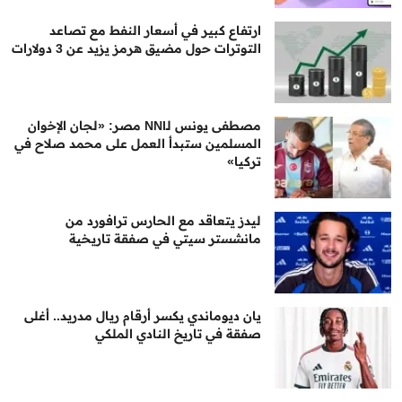
ارتفاع كبير في أسعار النفط مع تصاعد
التوترات حول مضيق هرمز يزيد عن 3 دولارات
مصطفى يونس لـNNI مصر: «لجان الإخوان
المسلمين ستبدأ العمل على محمد صلاح في
تركيا»
ليدز يتعاقد مع الحارس ترافورد من
مانشستر سيتي في صفقة تاريخية
يان ديوماندي يكسر أرقام ريال مدريد.. أغلى
صفقة في تاريخ النادي الملكي