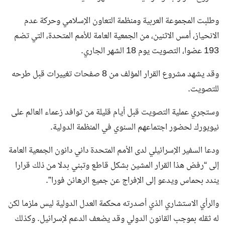
وطلبت المجموعة العربية ومنظمة التعاون الإسلامي وحركة عدم
الانحياز، أمس الاثنين، من الجمعية العامة للأمم المتحدة، التي تضم
193 عضوا، التصويت يوم 18 الشهر الجاري.
وقد يشهد مشروع القرار المؤلف من 8 صفحات تغييرات قبل طرحه
للتصويت.
وستجري عملية التصويت قبل أيام قليلة من توافد زعماء العالم على
نيويورك لحضور اجتماعهم السنوي في المنظمة الدولية.
ودعا السفير الإسرائيلي لدى الأمم المتحدة داني دانون الجمعية العامة
إلى “رفض هذا القرار المشين بشكل قاطع وتبني بدلا من ذلك قرارا
يندد بحماس ويدعو إلى الإفراج عن جميع الرهائن فورا”.
والرأي الاستشاري الذي أصدرته محكمة العدل الدولية ليس ملزما لكن
له ثقله بموجب القانون الدولي وقد يضعف الدعم لإسرائيل. وكذلك