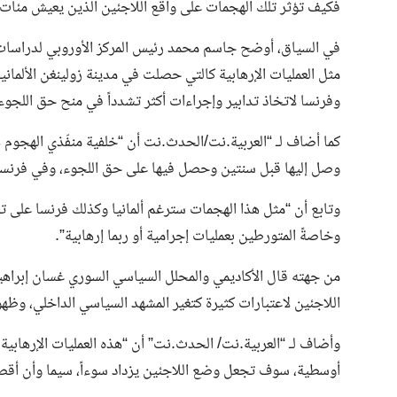
فكيف تؤثر تلك الهجمات على واقع اللاجئين الذين يعيش مئات ا
في السياق، أوضح جاسم محمد رئيس المركز الأوروبي لدراسات مكا
مثل العمليات الإرهابية كالتي حصلت في مدينة زولينغن الألمان
وفرنسا لاتخاذ تدابير وإجراءات أكثر تشدداً في منح حق اللجوء
كما أضاف لـ “العربية.نت/الحدث.نت أن “خلفية منفّذي الهجوم
وصل إليها قبل سنتين وحصل فيها على حق اللجوء، وفي فرنسا 
وتابع أن “مثل هذا الهجمات سترغم ألمانيا وكذلك فرنسا على ت
وخاصةً المتورطين بعمليات إجرامية أو ربما إرهابية”.
من جهته قال الأكاديمي والمحلل السياسي السوري غسان إبراهي
اللاجئين لاعتبارات كثيرة كتغير المشهد السياسي الداخلي، وظهو
وأضاف لـ “العربية.نت/ الحدث.نت” أن “هذه العمليات الإرهاب
أوسطية، سوف تجعل وضع اللاجئين يزداد سوءاً، سيما وأن أقصى ا