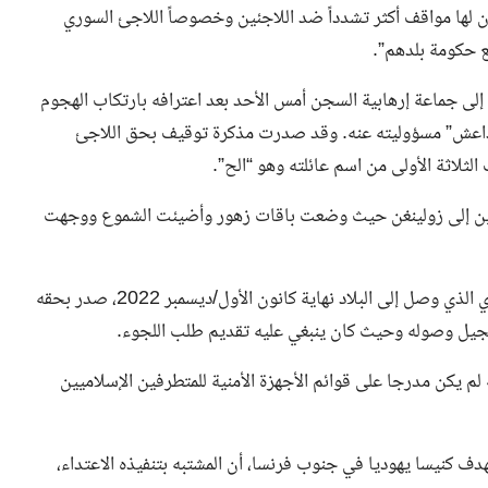
ن لها مواقف أكثر تشدداً ضد اللاجئين وخصوصاً اللاجئ السوري
ع حكومة بلدهم”.
ى جماعة إرهابية السجن أمس الأحد بعد اعترافه بارتكاب الهجوم
م “داعش” مسؤوليته عنه. وقد صدرت مذكرة توقيف بحق اللاجئ
لثلاثة الأولى من اسم عائلته وهو “الح”.
اثنين إلى زولينغن حيث وضعت باقات زهور وأضيئت الشموع ووجهت
وأوردت العديد من وسائل الإعلام الألمانية أن المشتبه به السوري الذي وصل إلى البلاد نهاية كانون الأول/ديسمبر 2022، صدر بحقه
 تسجيل وصوله وحيث كان ينبغي عليه تقديم طلب اللجوء.
لم يكن مدرجا على قوائم الأجهزة الأمنية للمتطرفين الإسلاميين
 كنيسا يهوديا في جنوب فرنسا، أن المشتبه بتنفيذه الاعتداء،