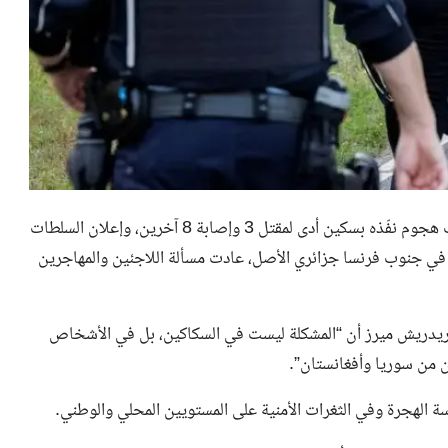
مع تسليم لاجئ سوري نفسه للسلطات الألمانية قبل يومين عقب هجوم نفّذه بسكين أدى لمقتل 3 وإصابة 8 آخرين، وإعلان السلطات
 في جنوب فرنسا جزائري الأصل، عادت مسألة اللاجئين والمهاجرين
 فريدريش ميرز أن “المشكلة ليست في السكاكين، بل في الأشخاص
ين من سوريا وأفغانستان”.
ة الهجرة وفي الثغرات الأمنية على المستويين المحلي والوطني.