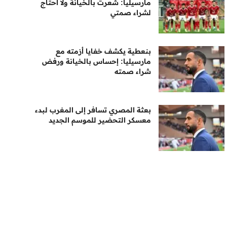
مارسيليا: شعرت بالخيانة ولا أحتاج
لشراء صمتي
بنعطية يكشف خفايا أزمته مع
مارسيليا: إحساس بالخيانة ورفض
شراء صمته
بعثة المصري تسافر إلى المغرب لبدء
معسكر التحضير للموسم الجديد