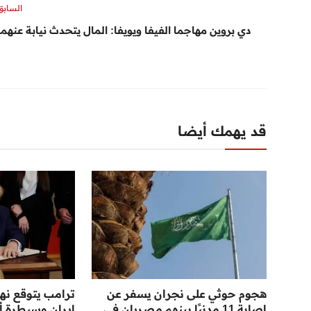
السابق
دي بروين مهاجما الفيفا ويويفا: المال يتحدث نيابة عنهما
قد يهمك أيضا
هجوم حوثي على نجران يسفر عن
ترامب يتوقع نها
إصابة 11 مدنيًا بينهم مصريان في
إيران وسيطرة أ