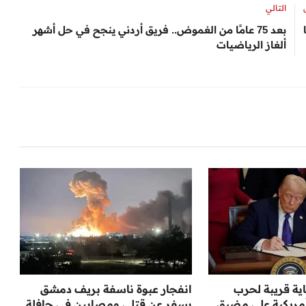
التالي
بعد 75 عامًا من الغموض.. فريق أردني ينجح في حل أشهر
ألغاز الرياضيات
ية قريبة لحرب
انفجار عبوة ناسفة بريف دمشق
مريكية على مضيق
يسفر عن قتلى ومصابين في حافلة