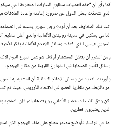
كما رأى أن “هذه العمليات ستقوي التيارات المتطرفة التي سيكو
الذي تتحدّث بعض الدول عن ضرورة إعادته وإعادة العلاقات م
أتت تلك المخاوف بعد أن أودع رجل سوري يشتبه في انضمامه إل
الدامي بسكين في مدينة زولينغن الألمانية والذي أعلن تنظي
السوري عيسى الذي اكتفت وسائل الإعلام الألمانية بذكر الأحرف ا
ومن المقرر أن يتنقل المستشار أولاف شولتس صباح اليوم ال
رسائل تأبين للضحايا في الشوارع القريبة من مكان الهجوم.
أمر بالإبعاد من بلغاريا العضو في الاتحاد الأوروبي، حيث تم
لكن وفق نائب المستشار الألماني روبرت هابيك، فإن المشتبه به 
الذين يعتبرون خطرين.
أما في فرنسا، فأوضح مصدر مطلع على ملف الهجوم الذي استهدف