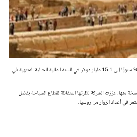
وتتوقع "فيتش سوليوشنز" أن ترتفع إيرادات السياحة بنسبة 5% سنويًا إلى 15.1 مليار دولار في السنة المالية الحالية المنتهية في
الأبحاث الخاصة بها BMI، التي قدم NNI مصر نسخة منها، عززت الشركة نظرتها المتفائلة لقطاع السياحة بفضل
مر في أعداد الزوار من روسيا.