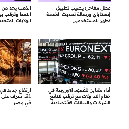
عطل مفاجئ يصيب تطبيق
الذهب يحد من م
إنستاباي ورسالة تحديث الخدمة
النفط وترقب بي
تظهر للمستخدمين
الولايات المتحدة
أداء متباين للأسهم الأوروبية في
ارتفاع جديد في
ختام التداولات مع ترقب لنتائج
21.. تعرف على
الشركات والبيانات الاقتصادية
في مصر