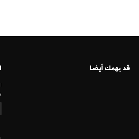
قد يهمك أيضا
ا
ا
و