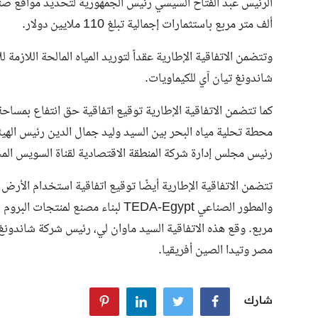
ألف متر مربع باستثمارات إجمالية تبلغ 110 ملايين دولار.
وتتضمن الاتفاقية الإطارية عقداً لتوريد المياه المالحة اللازم
شاندونغ تيان آي للكيماويات.
محطة تحلية مياه البحر بين السيد وليد جمال الدين رئيس الهيئة
رئيس مجلس إدارة شركة المنطقة الاقتصادية لقناة السويس الم
مربع. وقع هذه الاتفاقية السيد ماوان لي، رئيس شركة شاندونغ
مصر وتيدا الصين أفريقيا.
شارك