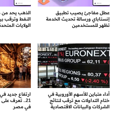
عطل مفاجئ يصيب تطبيق
الذهب يحد من م
إنستاباي ورسالة تحديث الخدمة
النفط وترقب بي
تظهر للمستخدمين
الولايات المتحدة
أداء متباين للأسهم الأوروبية في
ارتفاع جديد في
ختام التداولات مع ترقب لنتائج
21.. تعرف على
الشركات والبيانات الاقتصادية
في مصر