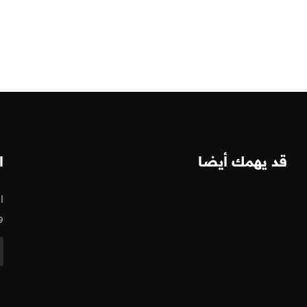
قد يهمك أيضا
ا
ا
و