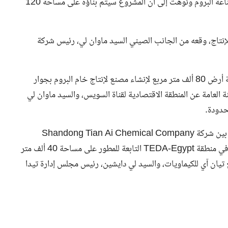
الرئيس عبد الفتاح السيسي رئيس الجمهورية لتحديد مواقع صناعة البروم ونوهت إلى أن المشروع سيتم بناؤه على مساحة 120
ة للإنتاج، وقعه من الجانب الصيني السيد ماوان لي، رئيس شركة
كما تتضمن الاتفاقية الإطارية توقيع اتفاقية حق انتفاع بمساحة أرض 80 ألف متر مربع لإنشاء مصنع لإنتاج خام البروم بجوار
 العامة عن المنطقة الاقتصادية لقناة السويس، والسيد ماوان لي
حدودة.
تتضمن الاتفاقية الإطارية أيضًا توقيع اتفاقية استخدام الأرض بين شركة Shandong Tian Ai Chemical Company
والمطور الصناعي TEDA-Egypt لبناء مصنع لمنتجات البروم في منطقة TEDA-Egypt التابعة للمطور على مساحة 40 ألف متر
 تيان آي للكيماويات، والسيد لي دايشين، رئيس مجلس إدارة تيدا