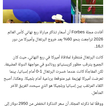
أفادت مجلة
Forbes
أن أسعار تذاكر مباراة ربع نهائي كأس العالم
2026 تراجعت بنحو 60% بعد خروج البرتغال وأميركا من دور
الـ16.
كانت البرتغال مُنتظرة لملاقاة أميركا في ربع النهائي، حيث كان
الجميع يترقب حظور كريستيانو رونالدو في مواجهة الدولة المضيفة.
لكن المفاجأة كانت عندما خسرت البرتغال 1-0 أمام إسبانيا، بينما
تعرضت أميركا لهزيمة غير متوقعة برباعية أمام بلجيكا. وهكذا، أصبح
اللقاء المرتقب بين إسبانيا وبلجيكا هو الذي سيحدد الفريق الآخر
المتأهل.
ووفقًا لما ذكرته المجلة، أن سعر التذكرة انخفض من 2950 دولار إلى