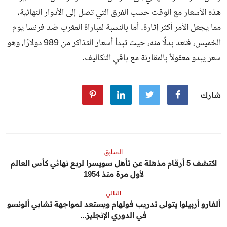
هذه الأسعار مع الوقت حسب الفرق التي تصل إلى الأدوار النهائية،
مما يجعل الأمر أكثر إثارة. أما بالنسبة لمباراة المغرب ضد فرنسا يوم
الخميس، فتعد بدلًا منه، حيث تبدأ أسعار التذاكر من 989 دولارًا، وهو
سعر يبدو معقولاً بالمقارنة مع باقي التكاليف.
شارك
السابق
اكتشف 5 أرقام مذهلة عن تأهل سويسرا لربع نهائي كأس العالم
لأول مرة منذ 1954
التالي
ألفارو أربيلوا يتولى تدريب فولهام ويستعد لمواجهة تشابي ألونسو
في الدوري الإنجليز...