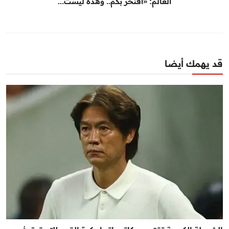
العالم: «أفتخر بكم.. وهذه ليست...
قد يهمك أيضا