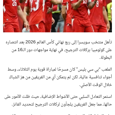
تأهل منتخب سويسرا إلى ربع نهائي كأس العالم 2026 بعد انتصاره
على كولومبيا بركلات الترجيح، في نهاية مواجهات دور الـ16 من
البطولة.
الملعب “بي سي بليس” كان مسرحًا لمباراة قوية يوم الثلاثاء، وسط
أجواء تنافسية عالية، لكن لم يتمكن أي من الفريقين من هز الشباك
خلال الوقت الأصلي.
استمر التعادل السلبي حتى الأشواط الإضافية، حيث ظلت الأمور على
حالها، مما جعل الفريقين يلجأون لركلات الترجيح لتحديد الفائز.