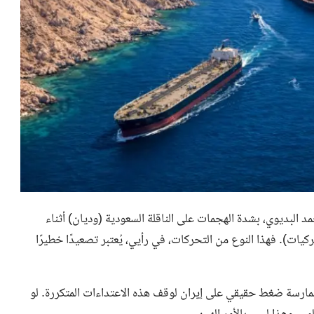
 البديوي، بشدة الهجمات على الناقلة السعودية (وديان) أثناء
يات). فهذا النوع من التحركات، في رأيي، يُعتبر تصعيدًا خطيرًا
مارسة ضغط حقيقي على إيران لوقف هذه الاعتداءات المتكررة. لو