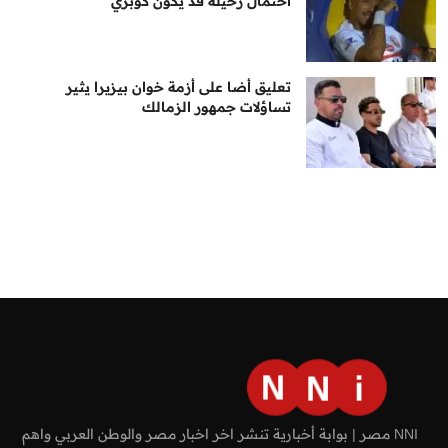
احتمال رحيله قد يكون كوبري
تعليق أضا على أزمة خوان بيزيرا يثير
تساؤلات جمهور الزمالك
NNI مصر | بوابة أخبارية تنشر اخر اخبار مصر والوطن العربي واهم