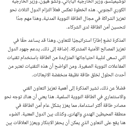
توشيميتسو، وزير الخارجية الياباني، وتشو هيون، وزير الخارجية
الكوري الجنوبي. هذه الخطوة تعكس فعلاً التزام الدول الثلاث نحو
تعزيز الشراكة في مجال الطاقة النووية المدنية، وهذا مهم جدًا
لتحسين أمن الطاقة لدى الشركاء.
المذكرة تضع إطارًا استراتيجيًا للتعاون، وهذا قد يساعد حقًا في
تعزيز المصالح الأمنية المشتركة. إضافة إلى ذلك، يدعم جهود الدول
التي تسعى لتلبية احتياجاتها المتزايدة من الطاقة باستخدام تقنيات
المفاعلات النووية الصغيرة. ومن الواضح أن هذه التقنيات تعتبر من
أحدث الحلول لخلق طاقة نظيفة منخفضة الانبعاثات.
فضلاً عن ذلك، تشير المذكرة إلى أهمية تعزيز التعاون الفني
والاستثماري في الطاقة النووية السلمية. هذا يعني أن هناك توجه نحو
مصادر طاقة أكثر استدامة، مما يعزز بشكل عام أمن الطاقة في
منطقة المحيطين الهندي والهادئ، وكذلك بين الدول المعنية. الضوء
هنا يقع على التعاون الذي يمكن أن يحفز الابتكار ويعزز العلاقات بين