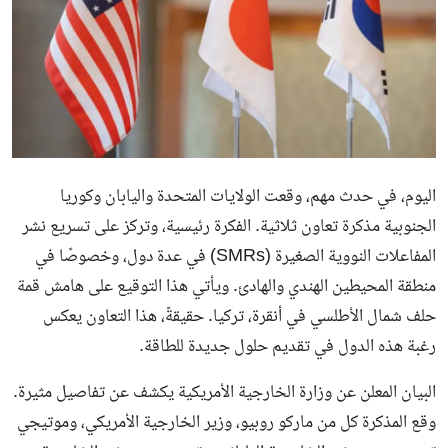
اليوم، في حدث مهم، وقعت الولايات المتحدة واليابان وكوريا
الجنوبية مذكرة تعاون ثلاثية. الفكرة رئيسية، وتركز على تسريع نشر
المفاعلات النووية الصغيرة (SMRs) في عدة دول، وخصوصًا في
منطقة المحيطين الهندي والهادئ. ويأتي هذا التوقيع على هامش قمة
حلف شمال الأطلسي في أنقرة، تركيا. حقيقةً، هذا التعاون يعكس
رغبة هذه الدول في تقديم حلول جديدة للطاقة.
البيان المعلن عن وزارة الخارجية الأمريكية يكشف عن تفاصيل مثيرة.
وقع المذكرة كل من ماركو روبيو، وزير الخارجية الأمريكي، وموتيجي