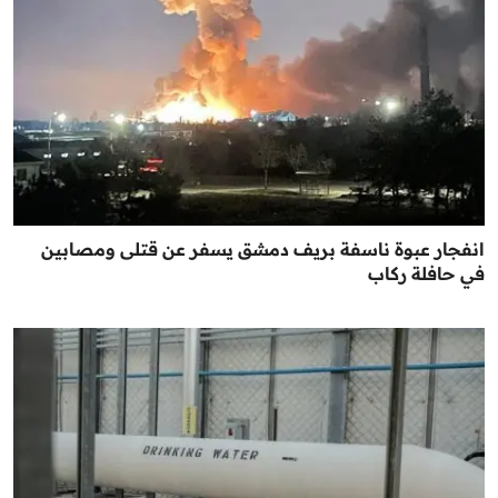
انفجار عبوة ناسفة بريف دمشق يسفر عن قتلى ومصابين
في حافلة ركاب