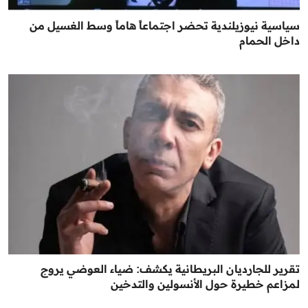
سياسية نيوزيلندية تحضر اجتماعاً هاماً وسط الغسيل من
داخل الحمام
تقرير للجارديان البريطانية يكشف: ضياء العوضي يروج
لمزاعم خطيرة حول الأنسولين والتدخين