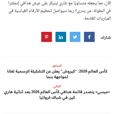
الآن، مما يجعله متساويًا مع غاري لينيكر على عرش هدافي إنجلترا
في البطولة. من يدري؟ ربما سيواصل تحطيم الأرقام القياسية في
المباريات القادمة.
شارك
السابق
كأس العالم 2026: “كيروش” يعلن عن التشكيلة الرسمية لغانا
لمواجهة بنما
التالي
«ميسي» يتصدر قائمة هدافي كأس العالم 2026 بعد ثنائية هاري
كين في شباك كرواتيا