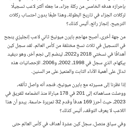
بإحرازه هدفه الخامس من ركلة جزاء، ما جعله أكثر لاعب تسجيلًا
لركلات الجزاء في تاريخ البطولة، وهذا طبعًا بدون احتساب ركلات
الترجيح. إنجاز رائع، أليس كذلك؟
من جهة أخرى، أصبح مهاجم بايرن ميونيخ ثاني لاعب إنجليزي ينجح
في التسجيل في ثلاث نسخ مختلفة من كأس العالم. لقد سجل كين
أهدافًا في نسختي 2018 و2022، لينضم إلى نجم آخر، وهو ديفيد
بيكهام، الذي سجل في 1998، 2002، و2006. الإحصائيات هذه
تدلل على أهمية الأداء الثابت والمتميز على مر السنين.
إذا نظرنا إلى مسيرته مع بايرن ميونيخ، فنجد أنه واصل تألقه،
ووصلت مساهماته إلى 201 في 178 مباراة منذ انضمامه للفريق في
2023، حيث أحرز 169 هدفاً وقدم 32 تمريرة حاسمة. يبدو أن هذا
اللاعب لا يعرف التوقف، أليس كذلك؟
وفي سياق متصل، سجل كين عشرة أهداف في كأس العالم حتى