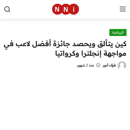
الرياضة
الرئيسية
كين يتألق ويحصد جائزة أفضل لاعب في
اخبار مصر
مواجهة إنجلترا وكرواتيا
العالم
فؤاد أنور
منذ 2 شهور
الرياضة
مال وأعمال
تقنية
التعليم
منوعات