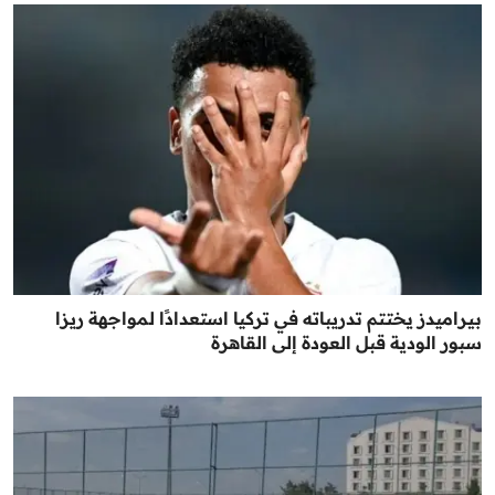
بيراميدز يختتم تدريباته في تركيا استعدادًا لمواجهة ريزا
سبور الودية قبل العودة إلى القاهرة