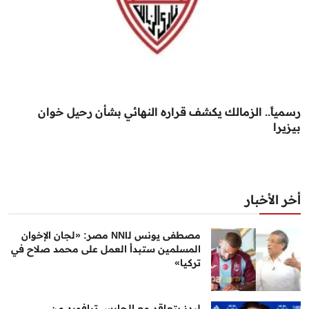
رسمياً.. الزمالك يكشف قراره النهائي بشأن رحيل خوان
بيزيرا
أخر الأخبار
مصطفى يونس لـNNI مصر: «لجان الإخوان
المسلمين ستبدأ العمل على محمد صلاح في
تركيا»
ليدز يتعاقد مع الحارس ترافورد من