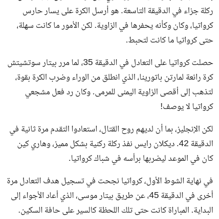
ركلة جزاء في الدقيقة التاسعة. هو أرسل الكرة على يسار حارس
كرواتيا، وكان وكأنه يحفرها في الزاوية. لكن الأمور ما كانت سهلة،
حتى كرواتيا ما كانت لتحبط.
حصلت كرواتيا على التعادل في الدقيقة 35، لما مرر بيتار سوتشيتش
كرة رائعة لمارتن باتورينا، الذي انطلق من الوراء وضرب الكرة بقوة،
لتذهب إلى أقصى الزاوية اليمنى للمرمى. وكان رد فعل مشجعي
كرواتيا لا يوصف!
لكن الإنجليز، بما أن لديهم روح القتال، استعادوا التقدم مرة ثانية في
الدقيقة 42. ديكلان رايس نفذ ركلة ركنية بشكل مميز، وهاري كين
كان في الموعد ليضربها برأسه في شباك كرواتيا.
في نهاية الشوط الأول، كرواتيا نجحت في تسجيل هدف التعادل مرة
أخرى في الدقيقة 45، عن طريق بيتار موسى، الذي أعاد الأجواء إلى
البداية. المباراة كانت حتى تلك اللحظة كالسير على حافة السكين.