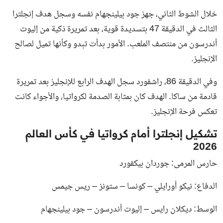
خلال الشوط الثاني، جهز جود بيلينجهام نفسه وسجل هدف إنجلترا
الثالث في الدقيقة 47 بتسديدة قوية، بعد تمريرة ذكية من إليوت
أندرسون من منتصف الملعب. الأمور بدأت تبدو وكأنها تميل لصالح
الإنجليز.
وفي الدقيقة 86، راشفورد سجل الهدف الرابع للإنجليز بعد تمريرة
قادمة من ساكا. الهدف كان بمثابة الصدمة لكرواتيا، والأجواء كانت
تعكس فرحة الإنجليز.
تشكيل إنجلترا أمام كرواتيا في كأس العالم
2026
حارس المرمى: جوردان بيكفورد
الدفاع: نيكو أورايلي – كونسا – ستونز – ريس جيمس
الوسط: ديكلان رايس – إليوت أندرسون – جود بيلينجهام