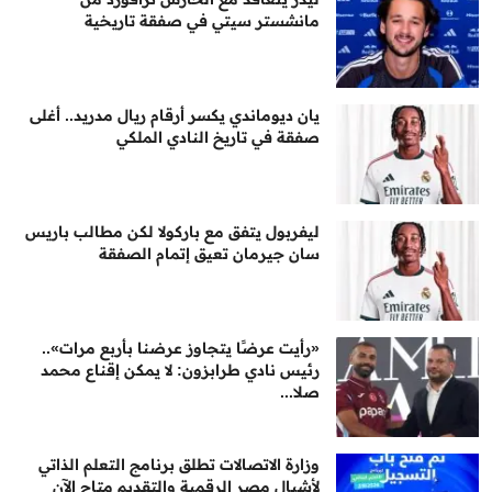
مانشستر سيتي في صفقة تاريخية
يان ديوماندي يكسر أرقام ريال مدريد.. أغلى
صفقة في تاريخ النادي الملكي
ليفربول يتفق مع باركولا لكن مطالب باريس
سان جيرمان تعيق إتمام الصفقة
«رأيت عرضًا يتجاوز عرضنا بأربع مرات»..
رئيس نادي طرابزون: لا يمكن إقناع محمد
صلا...
وزارة الاتصالات تطلق برنامج التعلم الذاتي
لأشبال مصر الرقمية والتقديم متاح الآن