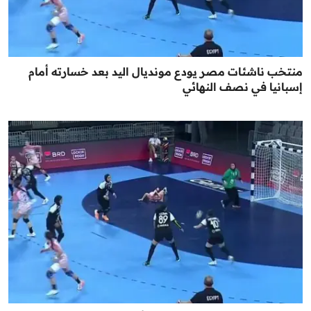
منتخب ناشئات مصر يودع مونديال اليد بعد خسارته أمام
إسبانيا في نصف النهائي