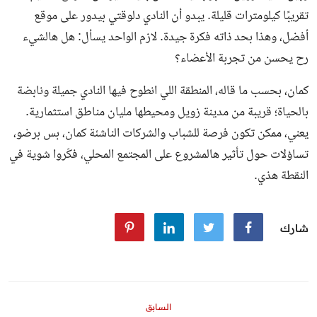
تقريبًا كيلومترات قليلة. يبدو أن النادي دلوقتي بيدور على موقع
أفضل، وهذا بحد ذاته فكرة جيدة. لازم الواحد يسأل: هل هالشيء
رح يحسن من تجربة الأعضاء؟
كمان، بحسب ما قاله، المنطقة اللي انطوح فيها النادي جميلة ونابضة
بالحياة؛ قريبة من مدينة زويل ومحيطها مليان مناطق استثمارية.
يعني، ممكن تكون فرصة للشباب والشركات الناشئة كمان، بس برضو،
تساؤلات حول تأثير هالمشروع على المجتمع المحلي، فكّروا شوية في
النقطة هذي.
شارك
السابق