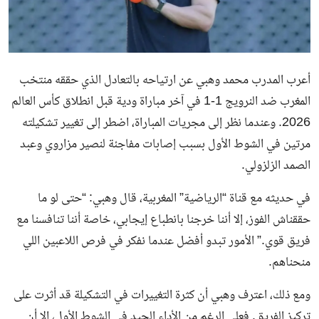
أعرب المدرب محمد وهبي عن ارتياحه بالتعادل الذي حققه منتخب
المغرب ضد النرويج 1-1 في آخر مباراة ودية قبل انطلاق كأس العالم
2026. وعندما نظر إلى مجريات المباراة، اضطر إلى تغيير تشكيلته
مرتين في الشوط الأول بسبب إصابات مفاجئة لنصير مزاروي وعبد
الصمد الزلزولي.
في حديثه مع قناة “الرياضية” المغربية، قال وهبي: “حتى لو ما
حققناش الفوز، إلا أننا خرجنا بانطباع إيجابي، خاصة أننا تنافسنا مع
فريق قوي.” الأمور تبدو أفضل عندما نفكر في فرص اللاعبين اللي
منحناهم.
ومع ذلك، اعترف وهبي أن كثرة التغييرات في التشكيلة قد أثرت على
تركيز الفريق. فعلى الرغم من الأداء الجيد في الشوط الأول، إلا أن