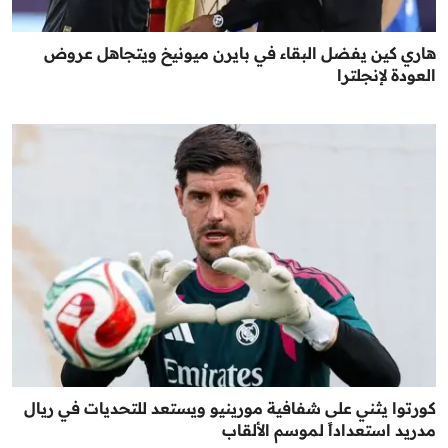
هاري كين يفضل البقاء في بايرن ميونيخ ويتجاهل عروض
العودة لإنجلترا
كورتوا يثني على شفافية مورينيو ويستعد للتحديات في ريال
مدريد استعداداً لموسم الألقاب