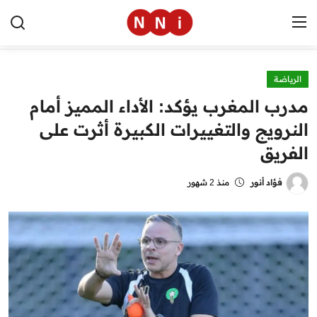
الرياضة
الرئيسية
مدرب المغرب يؤكد: الأداء المميز أمام
اخبار مصر
النرويج والتغييرات الكبيرة أثرت على
الفريق
العالم
الرياضة
فؤاد أنور
منذ 2 شهور
مال وأعمال
تقنية
التعليم
منوعات