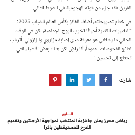
الفريق فقد جزء من قوته الهجومية في الشوط الثاني.
في ختام تصريحاته، أضاف الفائز بكأس العالم للشباب 2025:
“التغييرات الكثيرة أحيانًا تخرب الروح الجماعية، لكن في الوقت
الحالي ما يشغلني هو معرفة مدى إصابة مزاروي والزلزولي. أترقب
نتائج الفحوصات. عموماً، أنا راضٍ لكن هناك بعض الأشياء التي
تحتاج إلى تحسين.”
شارك
السابق
رياض محرز يعلن جاهزية المنتخب لمواجهة الأرجنتين وتقديم
الفرح للمستيقظين باكراً