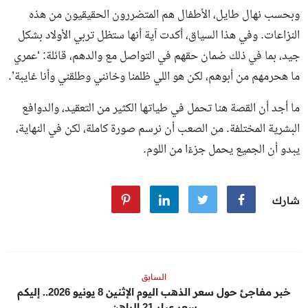
وبحسب نهال طايل، الأطفال هم المتضررون الحقيقيون من هذه
النزاعات. وفي هذا السياق، أكدت آية أنها ستظل تربي الأولاد بشكل
جيد، بما في ذلك ضمان حقهم في التواصل مع والدهم، قائلة: ‘عمري
ما هحرمهم من أبوهم، لكن هو اللي ظلمنا وخانني وطلقني وأنا غايبة’.
ما أجد أن القصة هنا تحمل في طياتها الكثير من التعقيد، والدوافع
البشرية المختلفة. من الصعب أن نرسم صورة كاملة، لكن في النهاية،
يبدو أن الجميع يحمل جزءًا من اللوم.
شارك
السابق
خبر مفاجئ حول سعر الذهب اليوم الإثنين 8 يونيو 2026.. إليكم
سعر عيار 21 الراهن