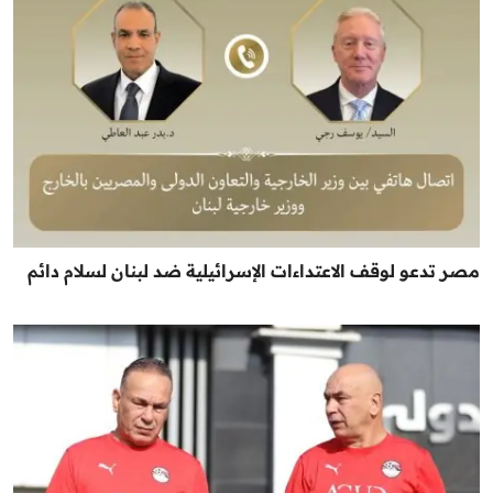
مصر تدعو لوقف الاعتداءات الإسرائيلية ضد لبنان لسلام دائم