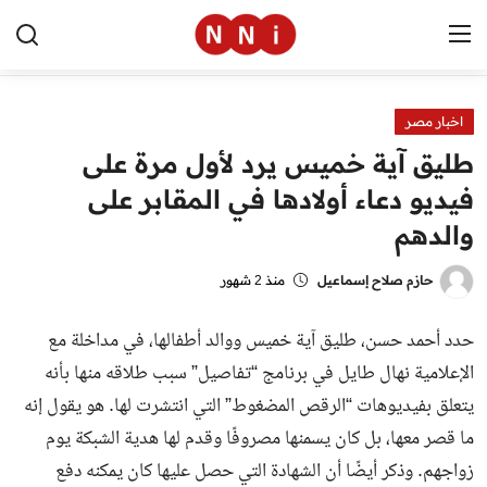
اخبار مصر
الرئيسية
طليق آية خميس يرد لأول مرة على
اخبار مصر
فيديو دعاء أولادها في المقابر على
والدهم
العالم
الرياضة
حازم صلاح إسماعيل
منذ 2 شهور
مال وأعمال
حدد أحمد حسن، طليق آية خميس ووالد أطفالها، في مداخلة مع
الإعلامية نهال طايل في برنامج “تفاصيل” سبب طلاقه منها بأنه
تقنية
يتعلق بفيديوهات “الرقص المضغوط” التي انتشرت لها. هو يقول إنه
التعليم
ما قصر معها، بل كان يسمنها مصروفًا وقدم لها هدية الشبكة يوم
زواجهم. وذكر أيضًا أن الشهادة التي حصل عليها كان يمكنه دفع
منوعات