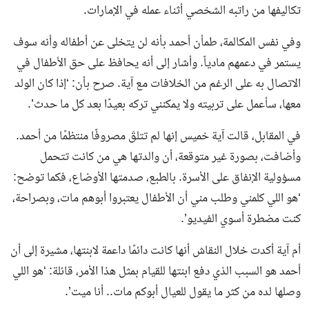
تكاليفها من راتبه الشخصي أثناء عمله في الإمارات.
وفي نفس المكالمة، طمأن أحمد بأنه لن يتخلى عن أطفاله وأنه سوف
يستمر في دعمهم مادياً. وأشار إلى أنه يحافظ على حق الأطفال في
الاتصال به على الرغم من الخلافات مع آية. صرح بأن: ‘إذا كان الولد
معها، سأعمل على تربيته ولا يمكنني تركه بعيدًا بعد كل ما حدث’.
في المقابل، قالت آية خميس إنها لم تتلقَ مصروفًا منتظمًا من أحمد.
وأضافت، بصورة غير متوقعة، أن والدتها هي من كانت تتحمل
مسؤولية الإنفاق على الأسرة. بالطبع، صدمتها الأوضاع، فكما توضح:
‘هو اللي كلمني وطلب مني أن الأطفال يعتبروا أبوهم مات، وبصراحة،
كنت مضطرة أسوي الفيديو’.
أم آية أكدت خلال النقاش أنها كانت دائمًا داعمة لابنتها، مشيرة إلى أن
أحمد هو السبب الذي دفع ابنتها للقيام بمثل هذا الأمر، قائلة: ‘هو اللي
وصلها لده من كثر ما يقول للعيال أبوكم مات.. أنا ميت’.