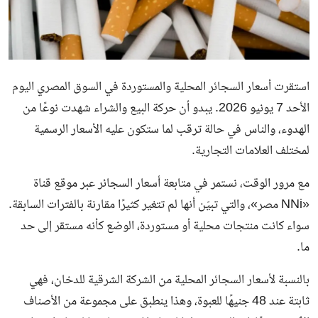
استقرت أسعار السجائر المحلية والمستوردة في السوق المصري اليوم
الأحد 7 يونيو 2026. يبدو أن حركة البيع والشراء شهدت نوعًا من
الهدوء، والناس في حالة ترقب لما ستكون عليه الأسعار الرسمية
لمختلف العلامات التجارية.
مع مرور الوقت، نستمر في متابعة أسعار السجائر عبر موقع قناة
«NNi مصر»، والتي تبيّن أنها لم تتغير كثيرًا مقارنة بالفترات السابقة.
سواء كانت منتجات محلية أو مستوردة، الوضع كأنه مستقر إلى حد
ما.
بالنسبة لأسعار السجائر المحلية من الشركة الشرقية للدخان، فهي
ثابتة عند 48 جنيهًا للعبوة، وهذا ينطبق على مجموعة من الأصناف