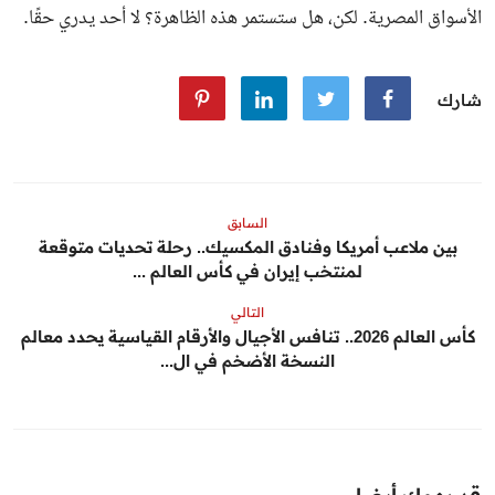
الأسواق المصرية. لكن، هل ستستمر هذه الظاهرة؟ لا أحد يدري حقًا.
شارك
السابق
بين ملاعب أمريكا وفنادق المكسيك.. رحلة تحديات متوقعة
لمنتخب إيران في كأس العالم ...
التالي
كأس العالم 2026.. تنافس الأجيال والأرقام القياسية يحدد معالم
النسخة الأضخم في ال...