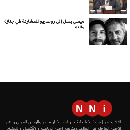
ميسي يصل إلى روساريو للمشاركة في جنازة
والده
NNI مصر | بوابة أخبارية تنشر اخر اخبار مصر والوطن العربي واهم
الاخبار العاجلة في العالم، ومتابعة اخبار الرياضة والاقتصاد والتقنية.