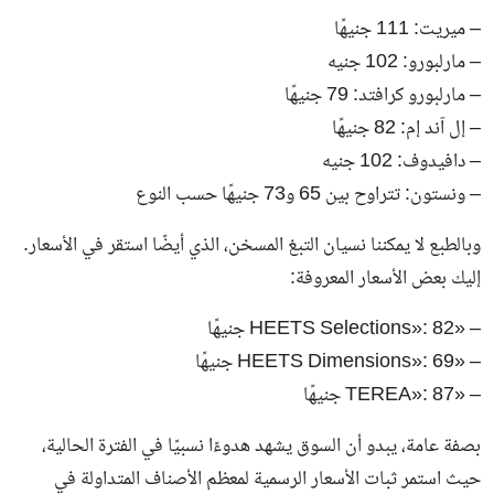
– ميريت: 111 جنيهًا
– مارلبورو: 102 جنيه
– مارلبورو كرافتد: 79 جنيهًا
– إل آند إم: 82 جنيهًا
– دافيدوف: 102 جنيه
– ونستون: تتراوح بين 65 و73 جنيهًا حسب النوع
وبالطبع لا يمكننا نسيان التبغ المسخن، الذي أيضًا استقر في الأسعار.
إليك بعض الأسعار المعروفة:
– «HEETS Selections»: 82 جنيهًا
– «HEETS Dimensions»: 69 جنيهًا
– «TEREA»: 87 جنيهًا
بصفة عامة، يبدو أن السوق يشهد هدوءًا نسبيًا في الفترة الحالية،
حيث استمر ثبات الأسعار الرسمية لمعظم الأصناف المتداولة في