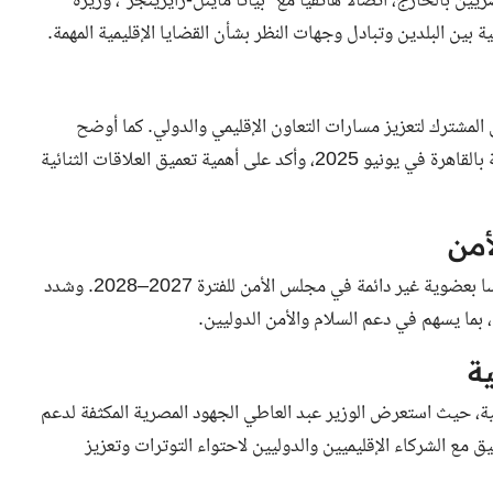
ين بالخارج، اتصالاً هاتفياً مع “بياتا ماينل-رايزينجر”، وزيرة
 بين البلدين وتبادل وجهات النظر بشأن القضايا الإقليمية المهمة.
ل المشترك لتعزيز مسارات التعاون الإقليمي والدولي. كما أوضح
ضرورة التنسيق المستمر في إطار آلية التشاور السياسي الموقعة بالقاهرة في يونيو 2025، وأكد على أهمية تعميق العلاقات الثنائية
أمن
قدم وزير الخارجية التهنئة لنظيرته النمساوية بمناسبة فوز النمسا بعضوية غير دائمة في مجلس الأمن للفترة 2027–2028. وشدد
بما يسهم في دعم السلام والأمن الدوليين.
ة
ة، حيث استعرض الوزير عبد العاطي الجهود المصرية المكثفة لدعم
ق مع الشركاء الإقليميين والدوليين لاحتواء التوترات وتعزيز