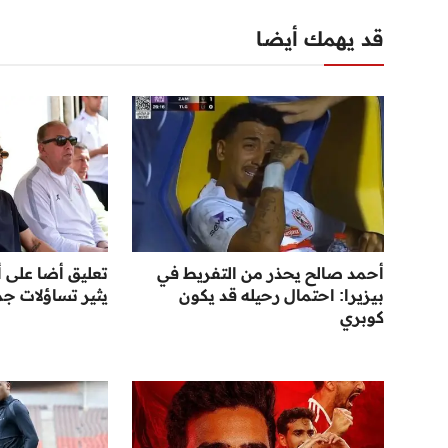
قد يهمك أيضا
أحمد صالح يحذر من التفريط في
تعليق أضا على أ
بيزيرا: احتمال رحيله قد يكون
يثير تساؤلات جم
كوبري