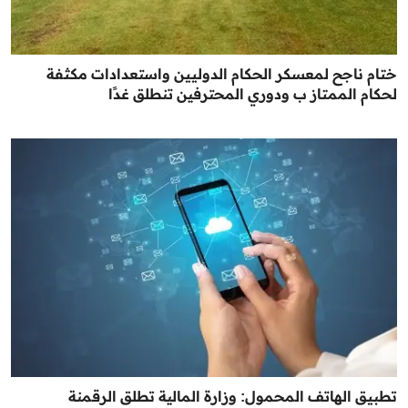
ختام ناجح لمعسكر الحكام الدوليين واستعدادات مكثفة
لحكام الممتاز ب ودوري المحترفين تنطلق غدًا
تطبيق الهاتف المحمول: وزارة المالية تطلق الرقمنة