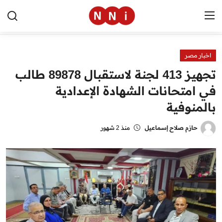
اخبار مصر
الرئيسية
تجهيز 413 لجنة لاستقبال 89878 طالب
اخبار مصر
في امتحانات الشهادة الإعدادية
بالمنوفية
العالم
الرياضة
حازم صلاح إسماعيل
منذ 2 شهور
مال وأعمال
تقنية
التعليم
منوعات