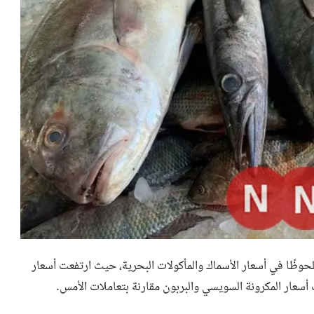
 للجملة اليوم الخميس 4 يونيو 2026، تباينًا ملحوظًا في أسعار الأسماك والمأكولات البحرية، حيث ارتفعت أسعار
أسعار المكرونة السويسي والبربون مقارنة بتعاملات الأمس.