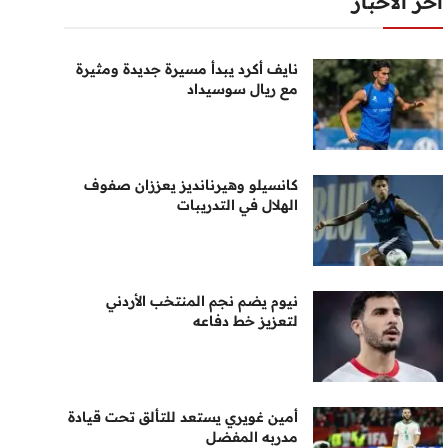
أخر الأخبار
نايف أكرد يبدأ مسيرة جديدة ومثيرة
مع ريال سوسيداد
كانسيلو وهيرنانديز يعززان صفوف
الهلال في التدريبات
نيوم يضم نجم المنتخب الأردني
لتعزيز خط دفاعه
أمين غويري يستعد للتألق تحت قيادة
مدربه المفضل