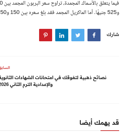
و525 جنيهًا. أما الماكريل المجمد فقد بلغ سعره بين 150 و250 جنيهًا للكيلو.
شارك
السابق
نصائح ذهبية لتفوقك في امتحانات الشهادات الثانوية
والإعدادية الترم الثاني 2026
قد يهمك أيضا