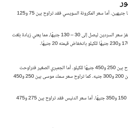
ور
تراوح سعر كيلو السمك البلطي بين 80 و84 جنيهًا، بزيادة قدرها جنيهين. أما سعر المكرونة السويسي فقد تراوح بين 75 و125
ارتفع سعر الكابوريا ليتراوح بين 50 و190 جنيهًا للكيلو، بينما قفز سعر السردين ليصل إلى 30 – 130 جنيهًا، مما يعني زيادة بلغت
بالنسبة للأسماك الأخرى، سجل السبيط والكاليماري أسعارًا تتراوح بين 250 و450 جنيهًا للكيلو. أما الجمبري الصغير فتراوحت
أسعاره بين 200 و400 جنيه، في حين بلغ سعر قشر البياض بين 200 و300 جنيه. كما تراوح سعر سمك موسى بين 250 و450
سجل البوري أسعارًا تتراوح بين 140 و170 جنيهًا، والوقار بين 150 و350 جنيهًا. أما سعر الدنيس فقد تراوح بين 275 و475