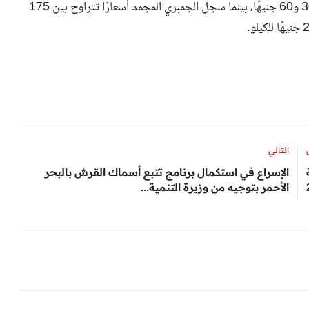
فيما يتعلق بالأسماك المجمدة، تراوح سعر البربون المجمد بين 30 و60 جنيهًا، بينما سجل الجمبري المجمد أسعارًا تتراوح بين 175
التالي
الإسراع في استكمال برنامج تتبع أسماك القرش بالبحر
الأحمر بتوجيه من وزيرة التنمية...