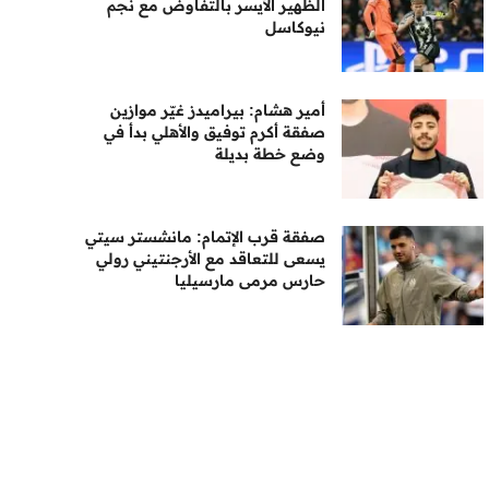
الظهير الأيسر بالتفاوض مع نجم
نيوكاسل
أمير هشام: بيراميدز غيّر موازين
صفقة أكرم توفيق والأهلي بدأ في
وضع خطة بديلة
صفقة قرب الإتمام: مانشستر سيتي
يسعى للتعاقد مع الأرجنتيني رولي
حارس مرمى مارسيليا