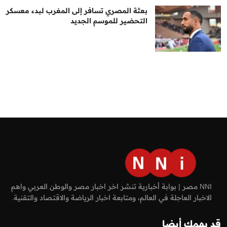
بعثة المصري تسافر إلى المغرب لبدء معسكر
التحضير للموسم الجديد
NNI مصر | بوابة أخبارية تنشر اخر اخبار مصر والوطن العربي واهم
الاخبار العاجلة في العالم، ومتابعة اخبار الرياضة والاقتصاد والتقنية.
قد يهمك أيضا