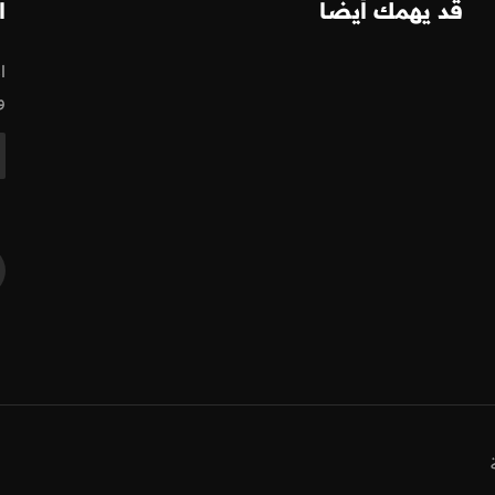
قد يهمك أيضا
ا
ا
و