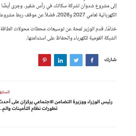
إلى مشروع شدوان لشركة سكاتك في رأس شقير. وجرى أيضًا ا
الكهربائية لعامي 2027 و2028، فضلاً عن موقف ربط مشروعات الطاقة المتجددة بالشبكة الكهربائية لعامي 2028 و2029.
الشبكة القومية للكهرباء والحفاظ على استدامتها.
شارك
السابق
رئيس الوزراء ووزيرة التضامن الاجتماعي يركزان على أحدث
تطورات نظام التأمينات والم...