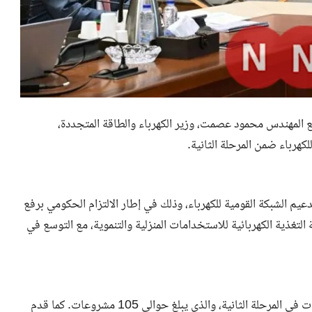
 المهندس محمود عصمت، وزير الكهرباء والطاقة المتجددة،
هرباء ضمن المرحلة الثانية.
عيم الشبكة القومية للكهرباء، وذلك في إطار الالتزام الحكومي برفع
لتغذية الكهربائية للاستخدامات المنزلية والتنموية، مع التوسع في
بدوره، استعرض وزير الكهرباء والطاقة المتجددة عدد المشروعات في المرحلة الثانية، والذي يبلغ حوالي 105 مشروعات. كما قدم