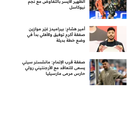
الظهير الأيسر بالتفاوض مع نجم
نيوكاسل
أمير هشام: بيراميدز غيّر موازين
صفقة أكرم توفيق والأهلي بدأ في
وضع خطة بديلة
صفقة قرب الإتمام: مانشستر سيتي
يسعى للتعاقد مع الأرجنتيني رولي
حارس مرمى مارسيليا