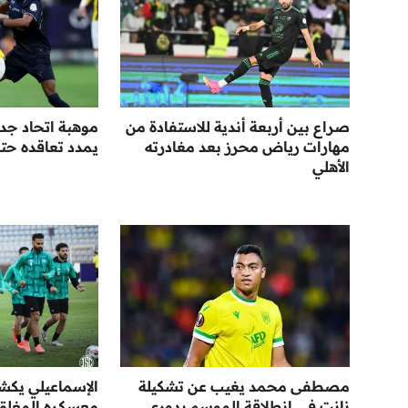
صراع بين أربعة أندية للاستفادة من
موهبة اتحاد جد
مهارات رياض محرز بعد مغادرته
يمدد تعاقده حتى عا
الأهلي
مصطفى محمد يغيب عن تشكيلة
الإسماعيلي يك
نانت في انطلاقة الموسم بدوري
معسكره المغلق ا