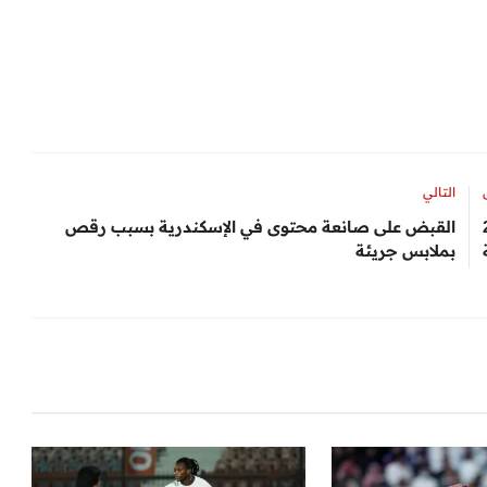
التالي
رانيين خلال 24
القبض على صانعة محتوى في الإسكندرية بسبب رقص
بملابس جريئة