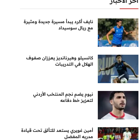
أخر الأخبار
نايف أكرد يبدأ مسيرة جديدة ومثيرة
مع ريال سوسيداد
كانسيلو وهيرنانديز يعززان صفوف
الهلال في التدريبات
نيوم يضم نجم المنتخب الأردني
لتعزيز خط دفاعه
أمين غويري يستعد للتألق تحت قيادة
مدربه المفضل