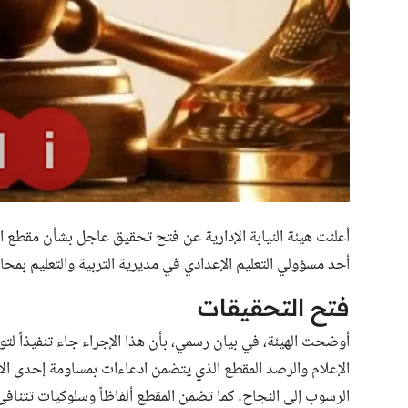
أعلنت هيئة النيابة الإدارية عن فتح تحقيق عاجل بشأن مقطع ال
أحد مسؤولي التعليم الإعدادي في مديرية التربية والتعليم بمحاف
فتح التحقيقات
أوضحت الهيئة، في بيان رسمي، بأن هذا الإجراء جاء تنفيذاً لت
الإعلام والرصد المقطع الذي يتضمن ادعاءات بمساومة إحدى الأم
الرسوب إلى النجاح. كما تضمن المقطع ألفاظاً وسلوكيات تتنافى م