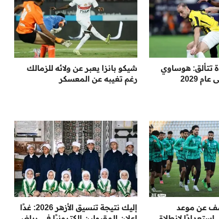
ة تتألق: هوساوي
شيكو بانزا يعبر عن ولائه للزمالك
م 2029
رغم تغيبه عن المعسكر
شف عن موعد
إليك نتيجة تنسيق الأزهر 2026: غدًا
ستعدادًا لانطلاق
إعلان المقبولين إلكترونيًا في رياض