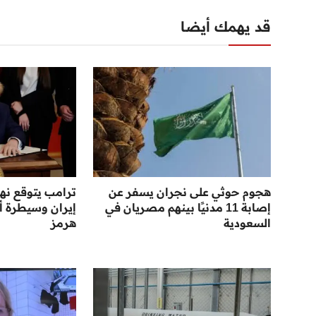
قد يهمك أيضا
هجوم حوثي على نجران يسفر عن
ترامب يتوقع نها
إصابة 11 مدنيًا بينهم مصريان في
إيران وسيطرة أ
السعودية
هرمز