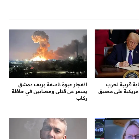
ية قريبة لحرب
انفجار عبوة ناسفة بريف دمشق
مريكية على مضيق
يسفر عن قتلى ومصابين في حافلة
ركاب