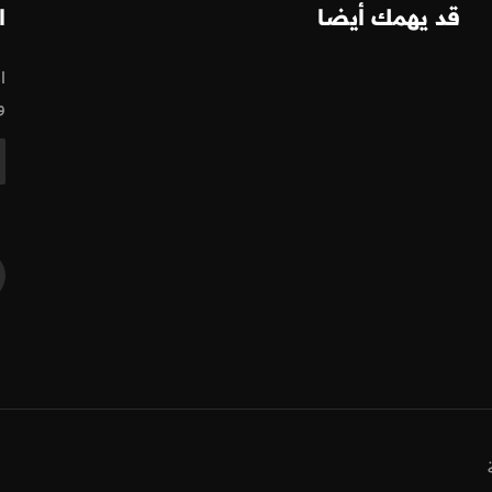
قد يهمك أيضا
ا
ا
و