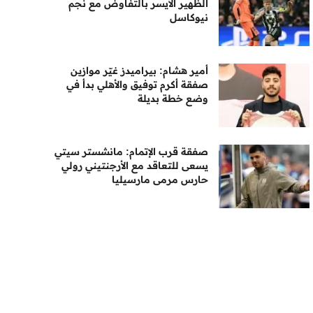
الظهير الأيسر بالتفاوض مع نجم
نيوكاسل
أمير هشام: بيراميدز غيّر موازين
صفقة أكرم توفيق والأهلي بدأ في
وضع خطة بديلة
صفقة قرب الإتمام: مانشستر سيتي
يسعى للتعاقد مع الأرجنتيني رولي
حارس مرمى مارسيليا