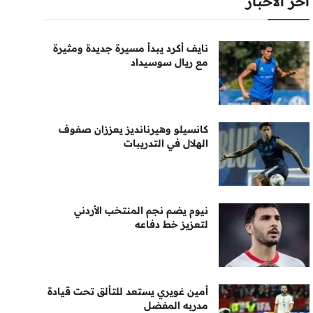
أخر الأخبار
نايف أكرد يبدأ مسيرة جديدة ومثيرة
مع ريال سوسيداد
كانسيلو وهيرنانديز يعززان صفوف
الهلال في التدريبات
نيوم يضم نجم المنتخب الأردني
لتعزيز خط دفاعه
أمين غويري يستعد للتألق تحت قيادة
مدربه المفضل