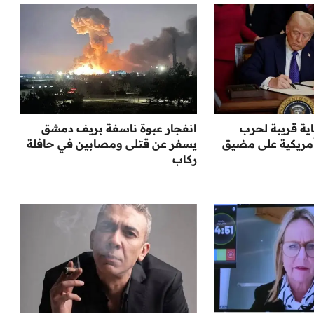
ية قريبة لحرب
انفجار عبوة ناسفة بريف دمشق
مريكية على مضيق
يسفر عن قتلى ومصابين في حافلة
ركاب