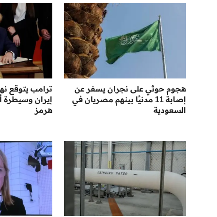
هجوم حوثي على نجران يسفر عن
ترامب يتوقع نها
إصابة 11 مدنيًا بينهم مصريان في
إيران وسيطرة أ
السعودية
هرمز