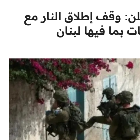
علن: وقف إطلاق النار مع
 بما فيها لبنان