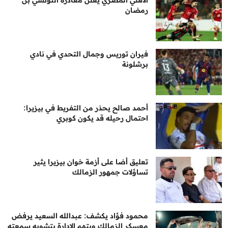
الأهلي المصري يعلن مغادرة التونسي بن
رمضان
فيران توريس وجمال التحدي في نادي
برشلونة
أحمد صالح يحذر من التفريط في بيزيرا:
احتمال رحيله قد يكون كوبري
تعليق أضا على أزمة خوان بيزيرا يثير
تساؤلات جمهور الزمالك
محمود فؤاد يكشف: عبدالله السعيد يرفض
معسكر الزمالك ويتهم الإدارة بتشويه سمعته