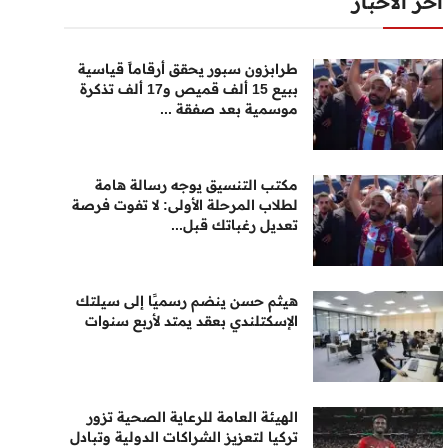
أخر الأخبار
طرابزون سبور يحقق أرقاماً قياسية
ببيع 15 ألف قميص و17 ألف تذكرة
موسمية بعد صفقة ...
مكتب التنسيق يوجه رسالة هامة
لطلاب المرحلة الأولى: لا تفوت فرصة
تعديل رغباتك قبل...
هيثم حسن ينضم رسميًا إلى سيلتك
الإسكتلندي بعقد يمتد لأربع سنوات
الهيئة العامة للرعاية الصحية تزور
تركيا لتعزيز الشراكات الدولية وتبادل