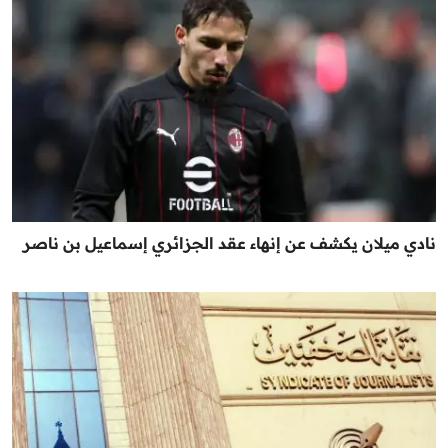
نادي ميلان يكشف عن إنهاء عقد الجزائري إسماعيل بن ناصر