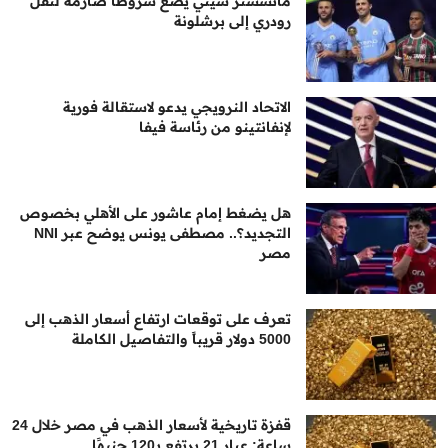
مانشستر سيتي يضع شروطًا صارمة لنقل
رودري إلى برشلونة
الاتحاد النرويجي يدعو لاستقالة فورية
لإنفانتينو من رئاسة فيفا
هل يضغط إمام عاشور على الأهلي بخصوص
التجديد؟.. مصطفى يونس يوضح عبر NNI
مصر
تعرف على توقعات ارتفاع أسعار الذهب إلى
5000 دولار قريباً والتفاصيل الكاملة
قفزة تاريخية لأسعار الذهب في مصر خلال 24
ساعة: عيار 21 يرتفع بـ120 جنيهًا