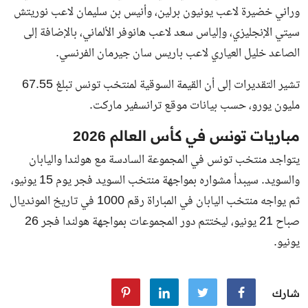
وراني خضيرة لاعب يونيون برلين، وأنيس بن سليمان لاعب نوريتش
سيتي الإنجليزي، وإلياس سعد لاعب هانوفر الألماني، بالإضافة إلى
الصاعد خليل العياري لاعب باريس سان جيرمان الفرنسي.
تشير التقديرات إلى أن القيمة السوقية لمنتخب تونس تبلغ 67.55
مليون يورو، حسب بيانات موقع ترانسفير ماركت.
مباريات تونس في كأس العالم 2026
يتواجد منتخب تونس في المجموعة السادسة مع هولندا واليابان
والسويد. سيبدأ مشواره بمواجهة منتخب السويد فجر يوم 15 يونيو،
ثم يواجه منتخب اليابان في المباراة رقم 1000 في تاريخ المونديال
صباح 21 يونيو، ليختتم دور المجموعات بمواجهة هولندا فجر 26
يونيو.
شارك