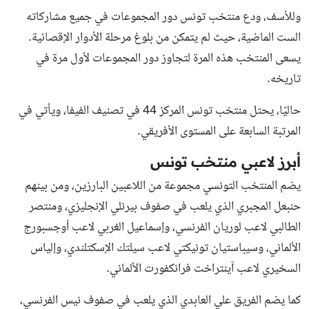
وللأسف، ودع منتخب تونس دور المجموعات في جميع مشاركاته
الست الماضية، حيث لم يتمكن من بلوغ مرحلة الأدوار الإقصائية.
يسعى المنتخب هذه المرة لتجاوز دور المجموعات لأول مرة في
تاريخه.
حاليًا، يحتل منتخب تونس المركز 44 في تصنيف الفيفا، ويأتي في
المرتبة السابعة على المستوى الأفريقي.
أبرز لاعبي منتخب تونس
يضم المنتخب التونسي مجموعة من اللاعبين البارزين، ومن بينهم
حنبعل المجبري الذي يلعب في صفوف بيرنلي الإنجليزي، ومنتصر
الطالبي لاعب لوريان الفرنسي، وإسماعيل الغربي لاعب أوجسبورج
الألماني، وسيباستيان تونيكتي لاعب سيلتك الإسكتلندي، وإلياس
السخيري لاعب آينتراخت فرانكفورت الألماني.
كما يضم الفريق علي العابدي الذي يلعب في صفوف نيس الفرنسي،