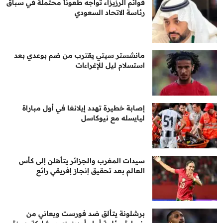
قوائم الرزيزاء تواجه طعوناً محتملة في سباق
رئاسة الاتحاد السعودي
مانشستر سيتي يقترب من ضم بوعدي بعد
استسلام ليل للإغراءات
إصابة خطيرة تهدد إيلانغا في أول مباراة
ليايسله مع نيوكاسل
سيدات المغرب والجزائر يتأهلن إلى كأس
العالم بعد تحقيق إنجاز إفريقي رائع
برشلونة يتألق ضد فورست ويعاني من