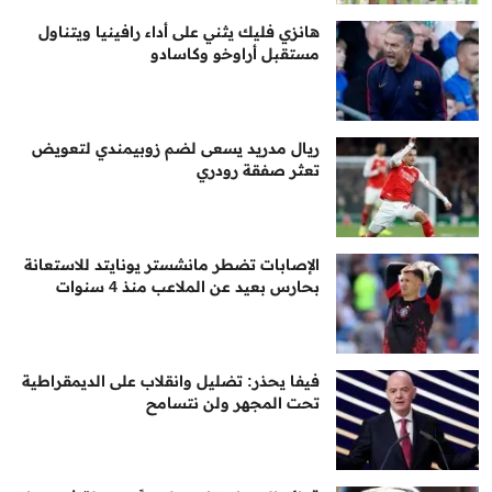
هانزي فليك يثني على أداء رافينيا ويتناول
مستقبل أراوخو وكاسادو
ريال مدريد يسعى لضم زوبيمندي لتعويض
تعثر صفقة رودري
الإصابات تضطر مانشستر يونايتد للاستعانة
بحارس بعيد عن الملاعب منذ 4 سنوات
فيفا يحذر: تضليل وانقلاب على الديمقراطية
تحت المجهر ولن نتسامح