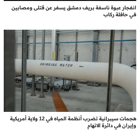
انفجار عبوة ناسفة بريف دمشق يسفر عن قتلى ومصابين
في حافلة ركاب
هجمات سيبرانية تضرب أنظمة المياه في 12 ولاية أمريكية
وإيران في دائرة الاتهام