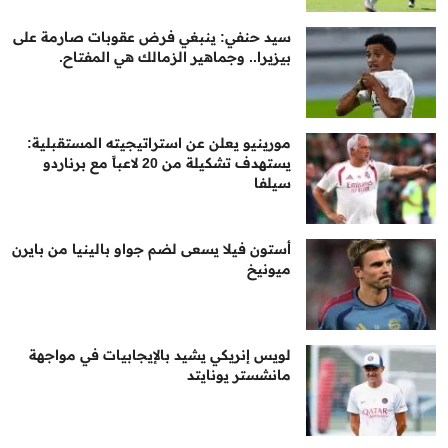
سيد حنفي: ينبغي فرض عقوبات صارمة على
بيزيرا.. وجماهير الزمالك هي المفتاح.
مورينيو يعلن عن استراتيجيته المستقبلية:
يستهدف تشكيلة من 20 لاعباً مع برناردو
سيلفا
أستون فيلا يسعى لضم جواو بالينيا من بايرن
ميونيخ
لويس إنريكي يشيد بالإيجابيات في مواجهة
مانشستر يونايتد