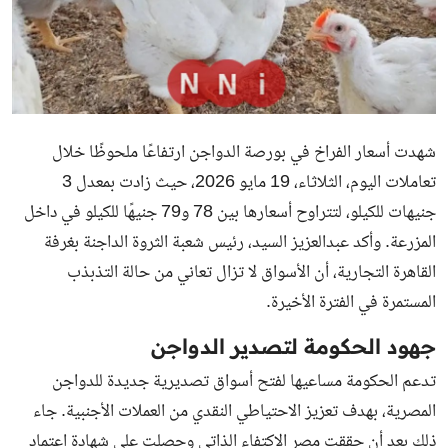
شهدت أسعار الفراخ في بورصة الدواجن ارتفاعًا ملحوظًا خلال
تعاملات اليوم، الثلاثاء، 19 مايو 2026، حيث زادت بمعدل 3
جنيهات للكيلو، لتتراوح أسعارها بين 78 و79 جنيهًا للكيلو في داخل
المزرعة. وأكد عبدالعزيز السيد، رئيس شعبة الثروة الداجنة بغرفة
القاهرة التجارية، أن الأسواق لا تزال تعاني من حالة التذبذب
المستمرة في الفترة الأخيرة.
جهود الحكومة لتصدير الدواجن
تدعم الحكومة مساعيها لفتح أسواق تصديرية جديدة للدواجن
المصرية، بهدف تعزيز الاحتياطي النقدي من العملات الأجنبية. جاء
ذلك بعد أن حققت مصر الاكتفاء الذاتي وحصلت على شهادة اعتماد