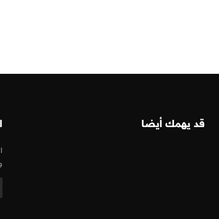
قد يهمك أيضا
ا
ا
و