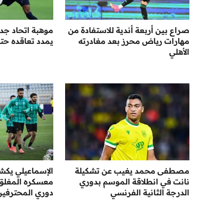
صراع بين أربعة أندية للاستفادة من
موهبة اتحاد جد
مهارات رياض محرز بعد مغادرته
يمدد تعاقده حتى عا
الأهلي
مصطفى محمد يغيب عن تشكيلة
الإسماعيلي يك
نانت في انطلاقة الموسم بدوري
معسكره المغلق ا
الدرجة الثانية الفرنسي
دوري المحترفين