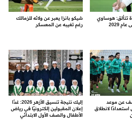
ة تتألق: هوساوي
شيكو بانزا يعبر عن ولائه للزمالك
م 2029
رغم تغيبه عن المعسكر
شف عن موعد
إليك نتيجة تنسيق الأزهر 2026: غدًا
ستعدادًا لانطلاق
إعلان المقبولين إلكترونيًا في رياض
الأطفال والصف الأول الابتدائي