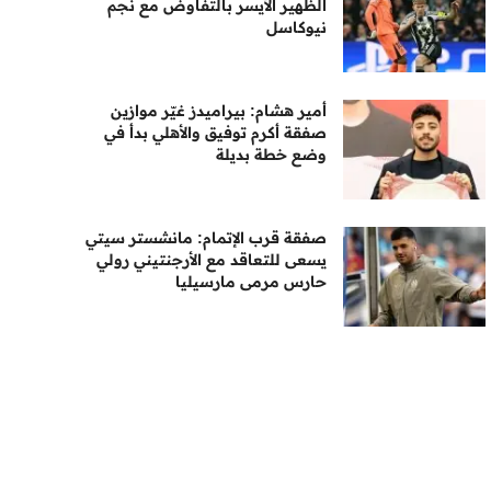
الظهير الأيسر بالتفاوض مع نجم
نيوكاسل
أمير هشام: بيراميدز غيّر موازين
صفقة أكرم توفيق والأهلي بدأ في
وضع خطة بديلة
صفقة قرب الإتمام: مانشستر سيتي
يسعى للتعاقد مع الأرجنتيني رولي
حارس مرمى مارسيليا