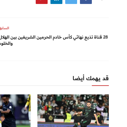
السابق
28 قناة تذيع نهائي كأس خادم الحرمين الشريفين بين الهلال
والخلود
قد يهمك أيضا