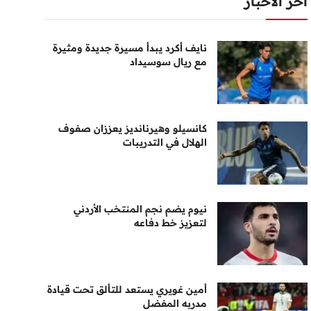
أخر الأخبار
نايف أكرد يبدأ مسيرة جديدة ومثيرة
مع ريال سوسيداد
كانسيلو وهيرنانديز يعززان صفوف
الهلال في التدريبات
نيوم يضم نجم المنتخب الأردني
لتعزيز خط دفاعه
أمين غويري يستعد للتألق تحت قيادة
مدربه المفضل