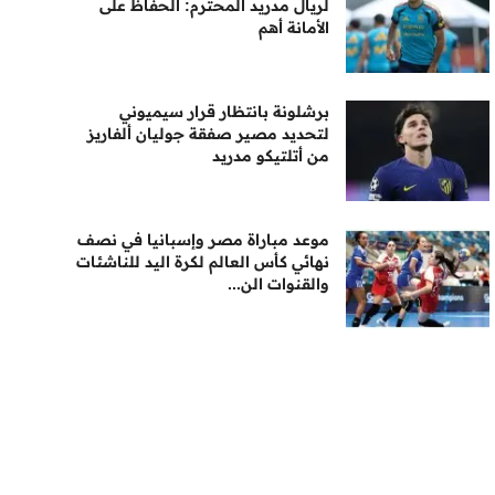
لريال مدريد المحترم: الحفاظ على
الأمانة أهم
برشلونة بانتظار قرار سيميوني
لتحديد مصير صفقة جوليان ألفاريز
من أتلتيكو مدريد
موعد مباراة مصر وإسبانيا في نصف
نهائي كأس العالم لكرة اليد للناشئات
والقنوات الن...