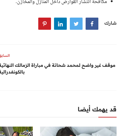
مكافحة انتشار القوارض داخل المنازل والمخازن.
شارك
السابق
موقف غير واضح لمحمد شحاتة في مباراة الزمالك النهائية
بالكونفدرالية
قد يهمك أيضا