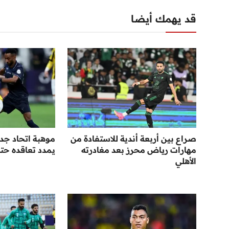
قد يهمك أيضا
صراع بين أربعة أندية للاستفادة من
موهبة اتحاد جد
مهارات رياض محرز بعد مغادرته
يمدد تعاقده حتى عا
الأهلي