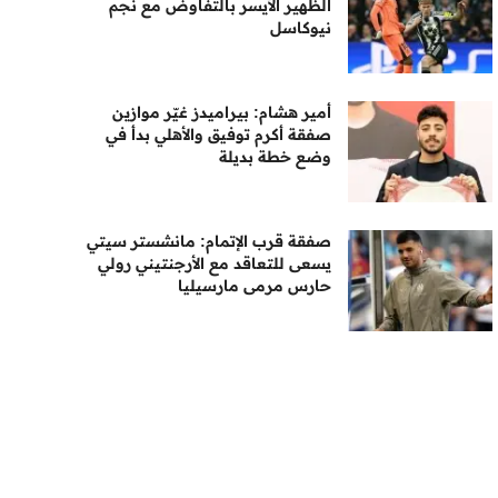
الظهير الأيسر بالتفاوض مع نجم
نيوكاسل
أمير هشام: بيراميدز غيّر موازين
صفقة أكرم توفيق والأهلي بدأ في
وضع خطة بديلة
صفقة قرب الإتمام: مانشستر سيتي
يسعى للتعاقد مع الأرجنتيني رولي
حارس مرمى مارسيليا