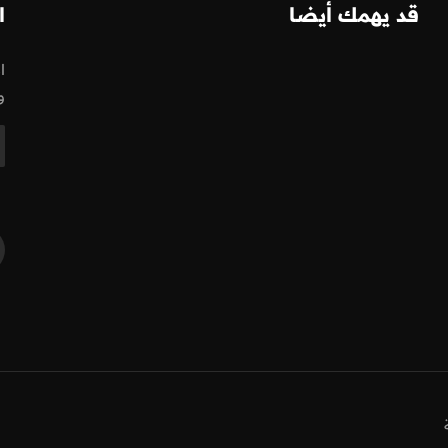
قد يهمك أيضا
ا
ا
و