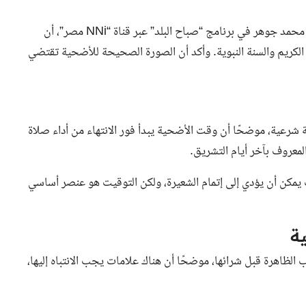
وأوضح الدكتور أحمد المشد، خلال مداخلة هاتفية مع الإعلامي محمد جوهر في برنامج “صباح البلد” عبر قناة “NNi مصر”، أن
ن الكريم والسنة النبوية. وأكد أن الصورة الصحيحة للأضحية تقتضي
ة شرعية، موضحًا أن وقت الأضحية يبدأ فور الانتهاء من أداء صلاة
معروف بآخر أيام التشريق.
يمكن أن يؤدي إلى إتمام الشعيرة، ولكن التوقيت هو عنصر أساسي
ة
لظاهرة قبل شرائها، موضحًا أن هناك علامات يجب الانتباه إليها،