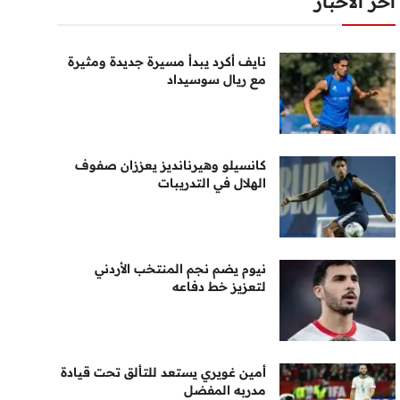
أخر الأخبار
نايف أكرد يبدأ مسيرة جديدة ومثيرة
مع ريال سوسيداد
كانسيلو وهيرنانديز يعززان صفوف
الهلال في التدريبات
نيوم يضم نجم المنتخب الأردني
لتعزيز خط دفاعه
أمين غويري يستعد للتألق تحت قيادة
مدربه المفضل