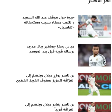
أخر الأخبار
حيرة حول موقف عبد الله السعيد..
واللاعب مستاء بسبب مستحقاته
«تفاصيل»
مبابي يحفز جماهير ريال مدريد
برسالة قوية قبل بدء الموسم
بن ناصر يودّع ميلان وينضمّ إلى
الغرّافة لتعزيز صفوف الفريق القطري
بن ناصر يغادر ميلان وينضم إلى
الغرافة قريباً