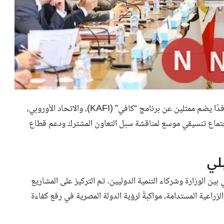
استقبل السيد علاء فاروق، وزير الزراعة واستصلاح الأراضي، وفدًا يضم ممثلين عن برنامج “كافي” (KAFI)، والاتحاد الأوروبي،
 اجتماع تنسيقي موسع لمناقشة سبل التعاون المشترك ودعم قطاع
لي
ين الوزارة وشركاء التنمية الدوليين. تم التركيز على المشاريع
لزراعية المستدامة، مواكبةً لرؤية الدولة المصرية في رفع كفاءة