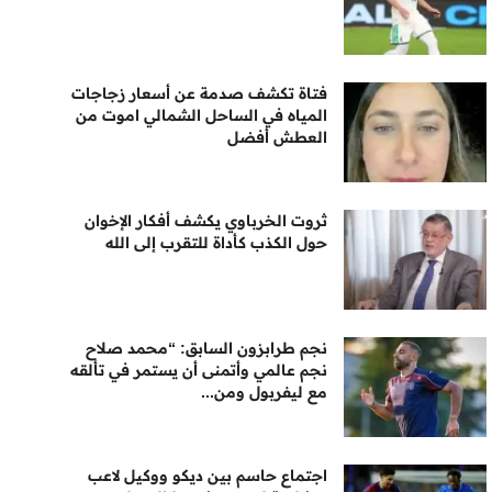
فتاة تكشف صدمة عن أسعار زجاجات
المياه في الساحل الشمالي اموت من
العطش أفضل
ثروت الخرباوي يكشف أفكار الإخوان
حول الكذب كأداة للتقرب إلى الله
نجم طرابزون السابق: “محمد صلاح
نجم عالمي وأتمنى أن يستمر في تألقه
مع ليفربول ومن...
اجتماع حاسم بين ديكو ووكيل لاعب