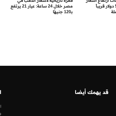
ت ارتفاع أسعار
قفزة تاريخية لأسعار الذهب في
الذهب إلى 5000 دولار قريباً
مصر خلال 24 ساعة: عيار 21 يرتفع
لة
بـ120 جنيهًا
قد يهمك أيضا
ا
ا
و