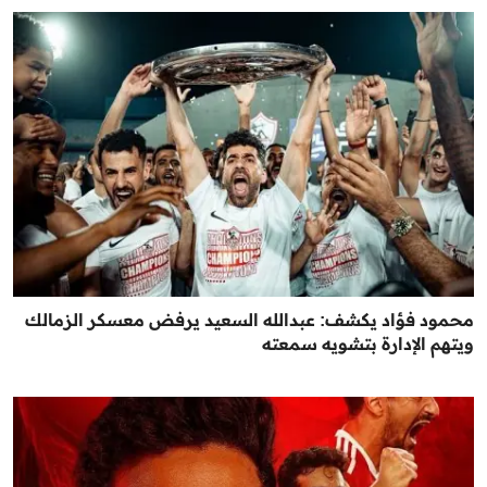
محمود فؤاد يكشف: عبدالله السعيد يرفض معسكر الزمالك
ويتهم الإدارة بتشويه سمعته