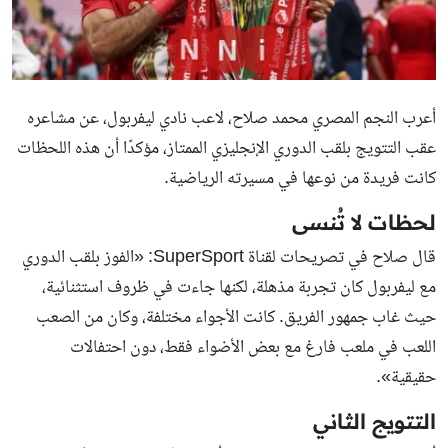
أعرب النجم المصري محمد صلاح، لاعب نادي ليفربول، عن مشاعره
عقب التتويج بلقب الدوري الإنجليزي الممتاز، مؤكدًا أن هذه اللحظات
كانت فريدة من نوعها في مسيرته الرياضية.
لحظات لا تُنسى
قال صلاح في تصريحات لقناة SuperSport: «الفوز بلقب الدوري
مع ليفربول كان تجربة مذهلة، لكنها جاءت في ظروف استثنائية،
حيث غاب جمهور الفريق. كانت الأجواء مختلفة، وكان من الصعب
اللعب في ملعب فارغ مع بعض الأضواء فقط، دون احتفالات
حقيقية».
التتويج الثاني