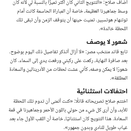
أضاف صلاح: «التتويج الثاني كان أكثر تميزًا بالنسبة لي لأنه كان
وسط جماهيرنا العظيمة، خاصة أن المباراة الحاسمة كانت أمام
توتنهام هوتسبير. تمنيت حينها أن يتوقف الزمن وأن تبقى تلك
اللحظة خالدة».
شعور لا يوصف
تابع قائد منتخب مصر: «لا أزال أتذكر تفاصيل ذلك اليوم بوضوح.
بعد صافرة النهاية، ركعت على ركبتي ورفعت يدي إلى السماء. كان
شعورًا لا يمكن وصفه، كأني عشت لحظات من الأدرينالين والسعادة
المطلقة».
احتفالات استثنائية
اختتم صلاح تصريحاته قائلًا: «كنت أتمنى أن تدوم تلك اللحظة
للأبد، وأن أرى كل شيء من حولي باللون الأحمر وجماهيرنا في قمة
السعادة. هذا التتويج كان استثنائيًا، خاصة أن اللقب الأول جاء بعد
غياب طويل للنادي وبدون جمهور».