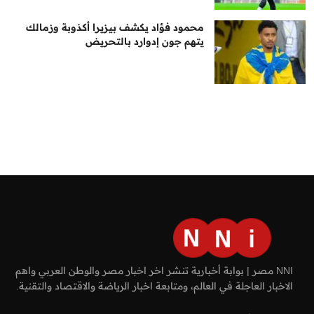
محمود فؤاد يكشف بيزيرا أكذوبة وزمالك
يتهم جون إدوارد بالتحريض
NNI مصر | بوابة أخبارية تنشر اخر اخبار مصر والوطن العربي واهم
الاخبار العاجلة في العالم، ومتابعة اخبار الرياضة والاقتصاد والتقنية.