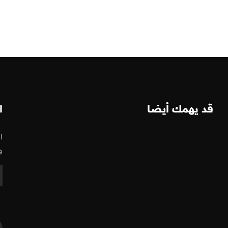
قد يهمك أيضا
ا
ا
و