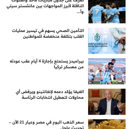
الناقلة لأبرز المواجهات بين مانشستر سيتي
وأ...
التأمين الصحي يسهم في تيسير عمليات
القلب بتكلفة منخفضة للمواطنين
بيراميدز يستمتع بإجازة 4 أيام عقب عودته
من معسكر تركيا
الفيفا يؤكد دعمه لإنفانتينو ويرفض أي
محاولات لتعطيل انتخابات الرئاسة
سعر الذهب اليوم في مصر وعيار 21 الآن –
تحديث عاجل