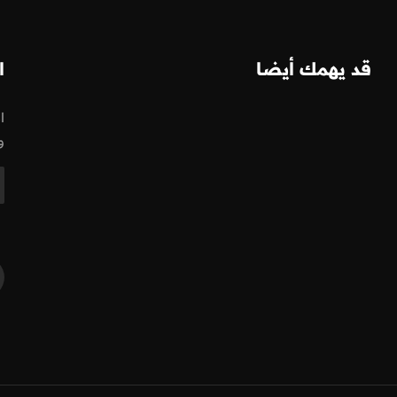
قد يهمك أيضا
ا
ا
و