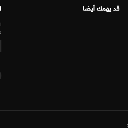
قد يهمك أيضا
ا
ا
و