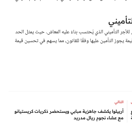
تأميني
لأجر التأميني الذي يُحتسب بناءً عليه المعاش. حيث يمثل الحد
يمة يجوز التأمين عليها وفقًا للقانون، مما يسهم في تحسين قيمة
التالي
أربيلوا يكشف جاهزية مبابي ويستحضر ذكريات كريستيانو
مع عشاء نجوم ريال مدريد