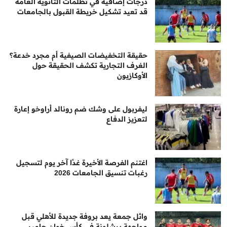
درجات إضافية في تظلمات الثانوية العامة
قد تعيد تشكيل خريطة القبول بالجامعات
حقيقة التخفيضات الصيفية أم مجرد خدعة؟
الغرف التجارية تكشف الحقيقة حول
الأوكازيون
ليفربول على وشك ضم رونالد أراوخو إعارة
لتعزيز الدفاع
اغتنم الفرصة الأخيرة غدًا آخر يوم لتسجيل
رغبات تنسيق الجامعات 2026
وائل جمعة يعد بروفة جديدة للأهلي قبل
مواجهة برشلونة في كأس خوان جامبر