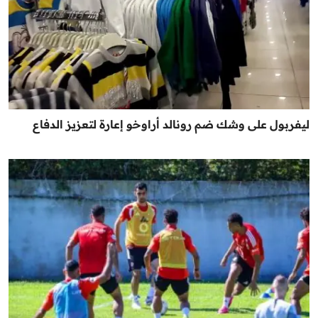
ليفربول على وشك ضم رونالد أراوخو إعارة لتعزيز الدفاع