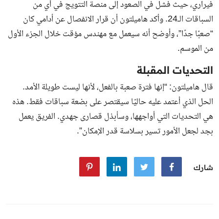
فيراري، حيث فشل في الصعود إلى منصة التتويج في أي من
السباقات الـ24. وأكد هاميلتون أن قرار الانفصال عن أدامي كان
“صعبًا جدًا”، وأوضح أنه سيعمل مع مهندس مؤقت خلال الجزء الأول
من الموسم.
التحديات المقبلة
قال هاميلتون: “إنها فترة صعبة بالفعل، لأنها ليست طويلة الأمد.
الحل الذي أعتمد عليه حاليًا سيقتصر على بضعة سباقات فقط. هذه
هي التحديات التي أواجهها، وسأبذل قصارى جهدي. الفريق يعمل
بجد لجعل الأمور تسير بسلاسة قدر الإمكان”.
شارك