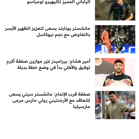
الياباني المميز تاكيهيرو تومياسو
مانشستر يونايتد يسعى لتعزيز الظهير الأيسر
بالتفاوض مع نجم نيوكاسل
أمير هشام: بيراميدز غيّر موازين صفقة أكرم
توفيق والأهلي بدأ في وضع خطة بديلة
صفقة قرب الإتمام: مانشستر سيتي يسعى
للتعاقد مع الأرجنتيني رولي حارس مرمى
مارسيليا