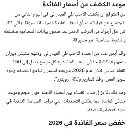
موعد الكشف عن أسعار الفائدة
من المتوقع أن يكشف الاحتياطي الفيدرالي في اليوم الثاني من
الاجتماع عن قراراته بشأن أسعار الفائدة وسياسة السيولة. يأتي ذلك
في ظل أجواء من الترقب الحذر بعد صدور بيانات اقتصادية مختلطة
وضغوط سياسية غير مسبوقة.
وقد أبدى عدد من أعضاء الاحتياطي الفيدرالي، ومنهم ستيفن ميران،
دعمهم لإمكانية خفض أسعار الفائدة بشكل موسع يصل إلى 150
نقطة أساس خلال عام 2026، شريطة استمرار تباطؤ التضخم وقوة
سوق العمل، وفقًا لتقارير وكالة “رويترز”.
ومع ذلك، لا يزال هناك انقسام بين أعضاء اللجنة حول حجم وموعد
خفض الفائدة، مما يعكس التحديات التي تواجه السياسة النقدية في
فترة اقتصادية دقيقة.
خفض سعر الفائدة في 2026