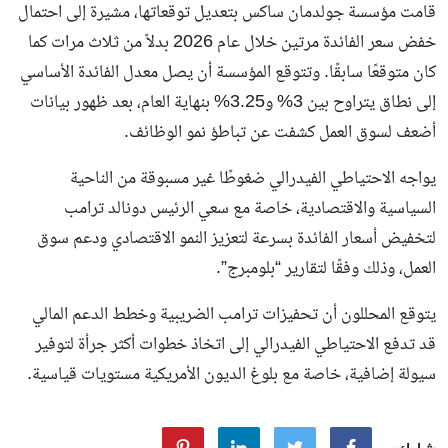
قامت مؤسسة جولدمان ساكس بتعديل توقعاتها، مشيرة إلى احتمال
خفض سعر الفائدة مرتين خلال عام 2026 بدلاً من ثلاث مرات كما
كان متوقعًا سابقًا. وتتوقع المؤسسة أن يصل معدل الفائدة الأساسي
إلى نطاق يتراوح بين 3% و3.25% بنهاية العام، بعد ظهور بيانات
أضعف لسوق العمل كشفت عن تباطؤ نمو الوظائف.
يواجه الاحتياطي الفيدرالي ضغوطًا غير مسبوقة من الناحية
السياسية والاقتصادية، خاصة مع سعي الرئيس دونالد ترامب
لتخفيض أسعار الفائدة بسرعة لتعزيز النمو الاقتصادي ودعم سوق
العمل، وذلك وفقًا لتقارير “بلومبرج”.
يتوقع المحللون أن تحفيزات ترامب الضريبية وخطط الدعم المالي
قد تدفع الاحتياطي الفيدرالي إلى اتخاذ خطوات أكثر جرأة لتوفير
سيولة إضافية، خاصة مع بلوغ الديون الأمريكية مستويات قياسية.