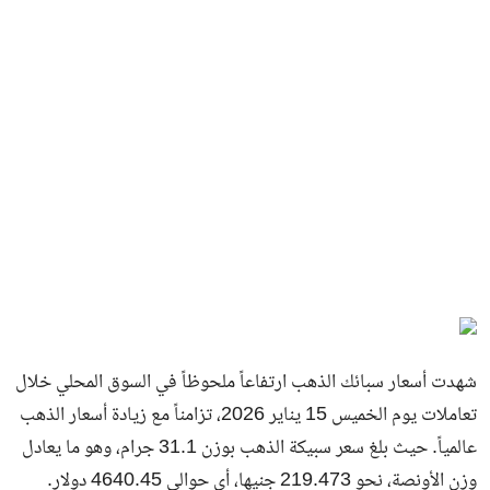
شهدت أسعار سبائك الذهب ارتفاعاً ملحوظاً في السوق المحلي خلال
تعاملات يوم الخميس 15 يناير 2026، تزامناً مع زيادة أسعار الذهب
عالمياً. حيث بلغ سعر سبيكة الذهب بوزن 31.1 جرام، وهو ما يعادل
وزن الأونصة، نحو 219.473 جنيها، أي حوالي 4640.45 دولار.