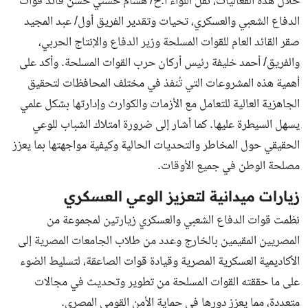
خلال هذه الفعاليات، نقل اللواء أ.ح/ هشام حسني حسن قائد قوات
الدفاع الشعبي والعسكري، تحيات وتقدير الفريق أول/ عبد المجيد
صقر القائد العام للقوات المسلحة وزير الدفاع والإنتاج الحربي،
والفريق/ أحمد خليفة رئيس أركان حرب القوات المسلحة. وأكد على
أهمية هذه المشروعات التي تُنفذ في مختلف المحافظات لتحقيق
الجاهزية العالية للتعامل مع الأزمات والكوارث وإدارتها بشكل علمي
يسهل السيطرة عليها. كما أشار إلى ضرورة امتلاك الشباب للوعي
الحقيقي حول المخاطر والتحديات الحالية وكيفية مواجهتها بما يعزز
مصلحة الوطن في جميع الأوقات.
زيارات ميدانية لتعزيز الوعي العسكري
نظمت قوات الدفاع الشعبي والعسكري زيارتين لمجموعة من
المصريين المقيمين بالخارج وعدد من طلاب الجامعات المصرية إلى
الأكاديمية العسكرية المصرية وقيادة قوات الصاعقة، لتسليط الضوء
على ما حققته القوات المسلحة من تطوير وتحديث في مجالات
متعددة، مما يعزز دورها في حماية الأمن القومي المصري.