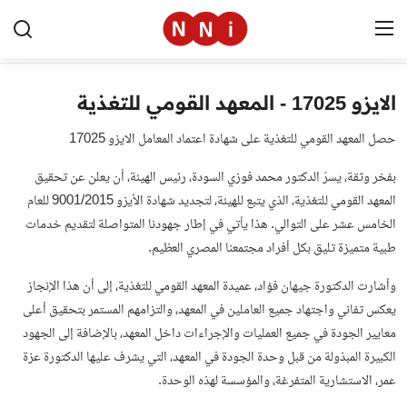
الايزو 17025 - المعهد القومي للتغذية
الرئيسية
حصل المعهد القومي للتغذية على شهادة اعتماد المعامل الايزو 17025
اخبار مصر
بفخر وثقة، يسرّ الدكتور محمد فوزي السودة، رئيس الهيئة، أن يعلن عن تحقيق
العالم
المعهد القومي للتغذية، الذي يتبع للهيئة، لتجديد شهادة الأيزو 9001/2015 للعام
الخامس عشر على التوالي. هذا يأتي في إطار جهودنا المتواصلة لتقديم خدمات
الرياضة
طبية متميزة تليق بكل أفراد مجتمعنا المصري العظيم.
مال وأعمال
وأشارت الدكتورة جيهان فؤاد، عميدة المعهد القومي للتغذية، إلى أن هذا الإنجاز
يعكس تفاني واجتهاد جميع العاملين في المعهد، والتزامهم المستمر بتحقيق أعلى
تقنية
معايير الجودة في جميع العمليات والإجراءات داخل المعهد، بالإضافة إلى الجهود
التعليم
الكبيرة المبذولة من قبل وحدة الجودة في المعهد، التي يشرف عليها الدكتورة عزة
عمر، الاستشارية المتفرغة، والمؤسسة لهذه الوحدة.
منوعات